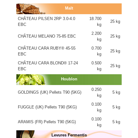
Malt
CHÂTEAU PILSEN 2RP 3.0-4.0
18.700
25 kg
EBC
kg
2.200
CHÂTEAU MELANO 75-85 EBC
25 kg
kg
CHÂTEAU CARA RUBY® 45-55
0.700
25 kg
EBC
kg
CHÂTEAU CARA BLOND® 17-24
0.500
25 kg
EBC
kg
Houblon
0.250
GOLDINGS (UK) Pellets T90 (5KG)
5 kg
kg
0.100
FUGGLE (UK) Pellets T90 (5KG)
5 kg
kg
0.100
ARAMIS (FR) Pellets T90 (5KG)
5 kg
kg
Levures Fermentis