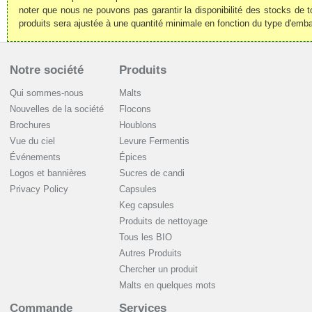
noter que nous ne pouvons pas garantir la disponibilité des stocks de t
produits sera ajustée à une quantité minimale en fonction du type d'emba
Notre société
Produits
Qui sommes-nous
Malts
Nouvelles de la société
Flocons
Brochures
Houblons
Vue du ciel
Levure Fermentis
Événements
Épices
Logos et bannières
Sucres de candi
Privacy Policy
Capsules
Keg capsules
Produits de nettoyage
Tous les BIO
Autres Produits
Chercher un produit
Malts en quelques mots
Commande
Services