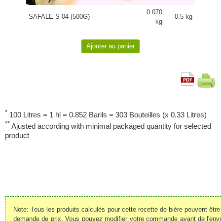
0.070
SAFALE S-04 (500G)
0.5 kg
kg
*
100 Litres = 1 hl = 0.852 Barils = 303 Bouteilles (x 0.33 Litres)
**
Ajusted according with minimal packaged quantity for selected
product
Note: Tous les produits calculés pour cette recette de bière peuvent êt
demande de prix. Vous pouvez modifier votre commande avant de l'envoye