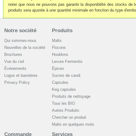
noter que nous ne pouvons pas garantir la disponibilité des stocks de t
produits sera ajustée à une quantité minimale en fonction du type d'emba
Notre société
Produits
Qui sommes-nous
Malts
Nouvelles de la société
Flocons
Brochures
Houblons
Vue du ciel
Levure Fermentis
Événements
Épices
Logos et bannières
Sucres de candi
Privacy Policy
Capsules
Keg capsules
Produits de nettoyage
Tous les BIO
Autres Produits
Chercher un produit
Malts en quelques mots
Commande
Services