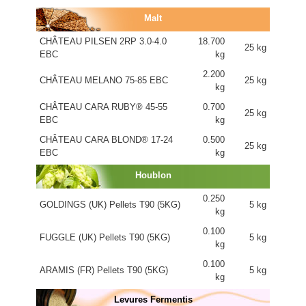
Malt
CHÂTEAU PILSEN 2RP 3.0-4.0
18.700
25 kg
EBC
kg
2.200
CHÂTEAU MELANO 75-85 EBC
25 kg
kg
CHÂTEAU CARA RUBY® 45-55
0.700
25 kg
EBC
kg
CHÂTEAU CARA BLOND® 17-24
0.500
25 kg
EBC
kg
Houblon
0.250
GOLDINGS (UK) Pellets T90 (5KG)
5 kg
kg
0.100
FUGGLE (UK) Pellets T90 (5KG)
5 kg
kg
0.100
ARAMIS (FR) Pellets T90 (5KG)
5 kg
kg
Levures Fermentis