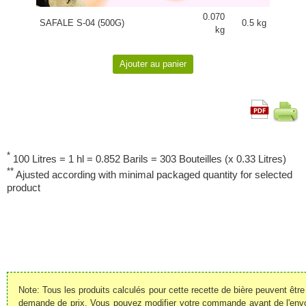
0.070
SAFALE S-04 (500G)
0.5 kg
kg
*
100 Litres = 1 hl = 0.852 Barils = 303 Bouteilles (x 0.33 Litres)
**
Ajusted according with minimal packaged quantity for selected
product
Note: Tous les produits calculés pour cette recette de bière peuvent êt
demande de prix. Vous pouvez modifier votre commande avant de l'envoye