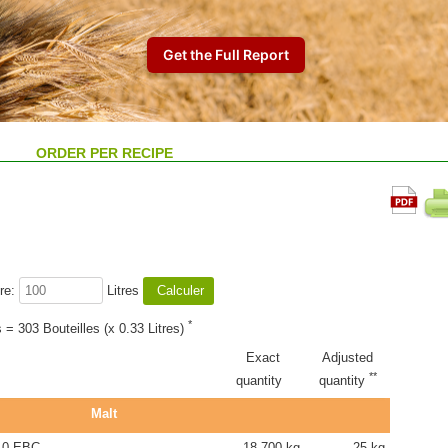
ORDER PER RECIPE
re:
Litres
*
s = 303 Bouteilles (x 0.33 Litres)
Exact
Adjusted
**
quantity
quantity
Malt
.0 EBC
18.700 kg
25 kg