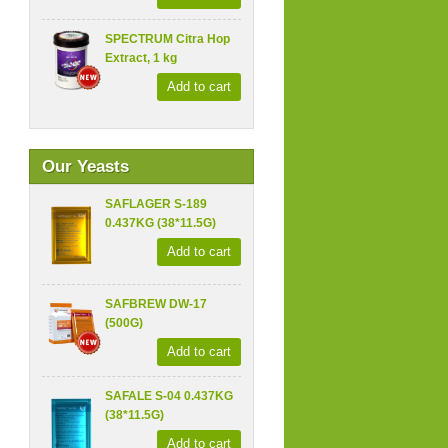
SPECTRUM Citra Hop
Extract, 1 kg
Add to cart
Our Yeasts
SAFLAGER S-189
0.437KG (38*11.5G)
Add to cart
SAFBREW DW-17
(500G)
Add to cart
SAFALE S-04 0.437KG
(38*11.5G)
Add to cart