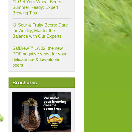
🍺 Get Your Wheat Beers
Summer Ready: Expert
Brewing Tips
🍋 Sour & Fruity Beers: Dare
the Acidity, Master the
Balance with Our Experts
SafBrew™ LA 02: the new
POF negative yeast for your
delicate no- & low-alcohol
beers !
Brochures