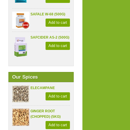
SAFALE W-68 (500G)
Add to cart
SAFCIDER AS-2 (500G)
Add to cart
Our Spices
ELECAMPANE
Add to cart
GINGER ROOT
(CHOPPED) (5KG)
Add to cart