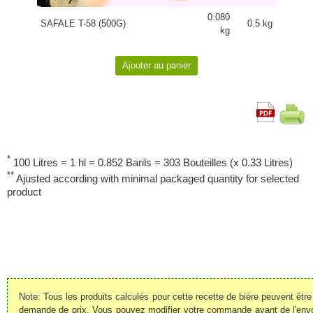
0.080
SAFALE T-58 (500G)
0.5 kg
kg
*
100 Litres = 1 hl = 0.852 Barils = 303 Bouteilles (x 0.33 Litres)
**
Ajusted according with minimal packaged quantity for selected
product
Note: Tous les produits calculés pour cette recette de bière peuvent êt
demande de prix. Vous pouvez modifier votre commande avant de l'envoye