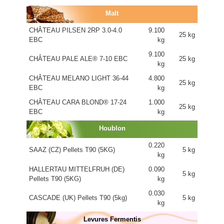
Malt
CHÂTEAU PILSEN 2RP 3.0-4.0
9.100
25 kg
EBC
kg
9.100
CHÂTEAU PALE ALE® 7-10 EBC
25 kg
kg
CHÂTEAU MELANO LIGHT 36-44
4.800
25 kg
EBC
kg
CHÂTEAU CARA BLOND® 17-24
1.000
25 kg
EBC
kg
Houblon
0.220
SAAZ (CZ) Pellets T90 (5KG)
5 kg
kg
HALLERTAU MITTELFRUH (DE)
0.090
5 kg
Pellets T90 (5KG)
kg
0.030
CASCADE (UK) Pellets T90 (5kg)
5 kg
kg
Levures Fermentis