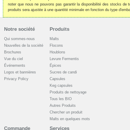
noter que nous ne pouvons pas garantir la disponibilité des stocks de t
produits sera ajustée à une quantité minimale en fonction du type d'emba
Notre société
Produits
Qui sommes-nous
Malts
Nouvelles de la société
Flocons
Brochures
Houblons
Vue du ciel
Levure Fermentis
Événements
Épices
Logos et bannières
Sucres de candi
Privacy Policy
Capsules
Keg capsules
Produits de nettoyage
Tous les BIO
Autres Produits
Chercher un produit
Malts en quelques mots
Commande
Services