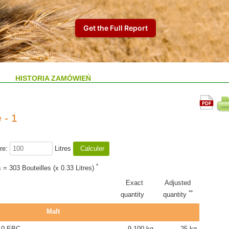
HISTORIA ZAMÓWIEŃ
 - 1
re:
Litres
*
s = 303 Bouteilles (x 0.33 Litres)
Exact
Adjusted
**
quantity
quantity
Malt
.0 EBC
9.100 kg
25 kg