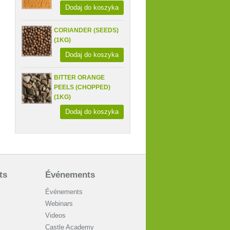
Dodaj do koszyka
CORIANDER (SEEDS)
(1KG)
Dodaj do koszyka
BITTER ORANGE
PEELS (CHOPPED)
(1KG)
Dodaj do koszyka
ts
Événements
Événements
Webinars
Videos
Castle Academy