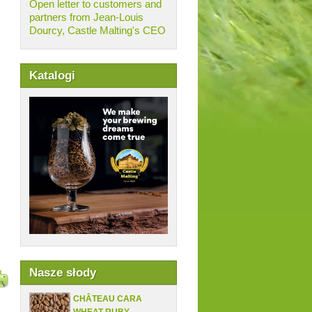
Open letter to customers and
partners from Jean-Louis
Dourcy, Castle Malting's CEO
Katalogi
Nasze słody
CHÂTEAU CARA