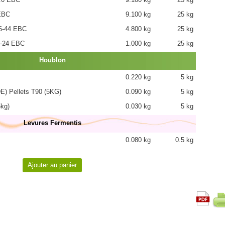
EBC
9.100 kg
25 kg
-44 EBC
4.800 kg
25 kg
-24 EBC
1.000 kg
25 kg
Houblon
0.220 kg
5 kg
 Pellets T90 (5KG)
0.090 kg
5 kg
kg)
0.030 kg
5 kg
Levures Fermentis
0.080 kg
0.5 kg