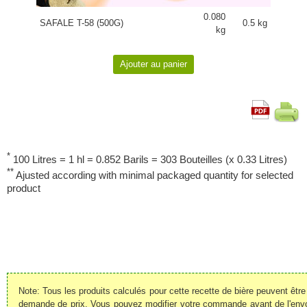
0.080
SAFALE T-58 (500G)
0.5 kg
kg
*
100 Litres = 1 hl = 0.852 Barils = 303 Bouteilles (x 0.33 Litres)
**
Ajusted according with minimal packaged quantity for selected
product
Note: Tous les produits calculés pour cette recette de bière peuvent êt
demande de prix. Vous pouvez modifier votre commande avant de l'envoye