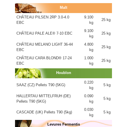
Malt
CHÂTEAU PILSEN 2RP 3.0-4.0
9.100
25 kg
EBC
kg
9.100
CHÂTEAU PALE ALE® 7-10 EBC
25 kg
kg
CHÂTEAU MELANO LIGHT 36-44
4.800
25 kg
EBC
kg
CHÂTEAU CARA BLOND® 17-24
1.000
25 kg
EBC
kg
Houblon
0.220
SAAZ (CZ) Pellets T90 (5KG)
5 kg
kg
HALLERTAU MITTELFRUH (DE)
0.090
5 kg
Pellets T90 (5KG)
kg
0.030
CASCADE (UK) Pellets T90 (5kg)
5 kg
kg
Levures Fermentis