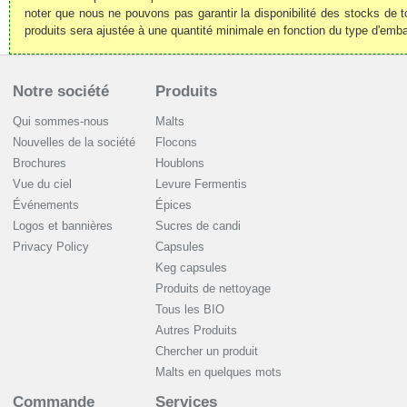
noter que nous ne pouvons pas garantir la disponibilité des stocks de t
produits sera ajustée à une quantité minimale en fonction du type d'emba
Notre société
Produits
Qui sommes-nous
Malts
Nouvelles de la société
Flocons
Brochures
Houblons
Vue du ciel
Levure Fermentis
Événements
Épices
Logos et bannières
Sucres de candi
Privacy Policy
Capsules
Keg capsules
Produits de nettoyage
Tous les BIO
Autres Produits
Chercher un produit
Malts en quelques mots
Commande
Services