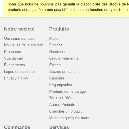
noter que nous ne pouvons pas garantir la disponibilité des stocks de t
produits sera ajustée à une quantité minimale en fonction du type d'emba
Notre société
Produits
Qui sommes-nous
Malts
Nouvelles de la société
Flocons
Brochures
Houblons
Vue du ciel
Levure Fermentis
Événements
Épices
Logos et bannières
Sucres de candi
Privacy Policy
Capsules
Keg capsules
Produits de nettoyage
Tous les BIO
Autres Produits
Chercher un produit
Malts en quelques mots
Commande
Services