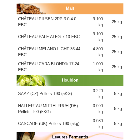
Malt
CHÂTEAU PILSEN 2RP 3.0-4.0
9.100
25 kg
EBC
kg
9.100
CHÂTEAU PALE ALE® 7-10 EBC
25 kg
kg
CHÂTEAU MELANO LIGHT 36-44
4.800
25 kg
EBC
kg
CHÂTEAU CARA BLOND® 17-24
1.000
25 kg
EBC
kg
Houblon
0.220
SAAZ (CZ) Pellets T90 (5KG)
5 kg
kg
HALLERTAU MITTELFRUH (DE)
0.090
5 kg
Pellets T90 (5KG)
kg
0.030
CASCADE (UK) Pellets T90 (5kg)
5 kg
kg
Levures Fermentis