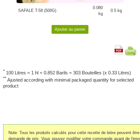
0.080
SAFALE T-58 (500G)
0.5 kg
kg
*
100 Litres = 1 hl = 0.852 Barils = 303 Bouteilles (x 0.33 Litres)
**
Ajusted according with minimal packaged quantity for selected
product
Note: Tous les produits calculés pour cette recette de bière peuvent êt
demande de prix. Vous pouvez modifier votre commande avant de l'envoye