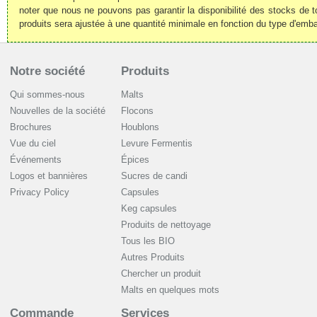
noter que nous ne pouvons pas garantir la disponibilité des stocks de t
produits sera ajustée à une quantité minimale en fonction du type d'emba
Notre société
Produits
Qui sommes-nous
Malts
Nouvelles de la société
Flocons
Brochures
Houblons
Vue du ciel
Levure Fermentis
Événements
Épices
Logos et bannières
Sucres de candi
Privacy Policy
Capsules
Keg capsules
Produits de nettoyage
Tous les BIO
Autres Produits
Chercher un produit
Malts en quelques mots
Commande
Services