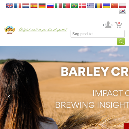
0
din konto