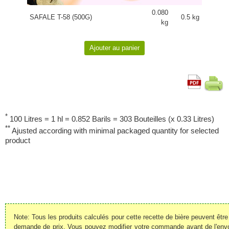
0.080
SAFALE T-58 (500G)
0.5 kg
kg
*
100 Litres = 1 hl = 0.852 Barils = 303 Bouteilles (x 0.33 Litres)
**
Ajusted according with minimal packaged quantity for selected
product
Note: Tous les produits calculés pour cette recette de bière peuvent êt
demande de prix. Vous pouvez modifier votre commande avant de l'envoye