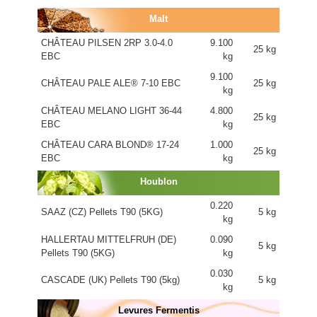
Malt
CHÂTEAU PILSEN 2RP 3.0-4.0
9.100
25 kg
EBC
kg
9.100
CHÂTEAU PALE ALE® 7-10 EBC
25 kg
kg
CHÂTEAU MELANO LIGHT 36-44
4.800
25 kg
EBC
kg
CHÂTEAU CARA BLOND® 17-24
1.000
25 kg
EBC
kg
Houblon
0.220
SAAZ (CZ) Pellets T90 (5KG)
5 kg
kg
HALLERTAU MITTELFRUH (DE)
0.090
5 kg
Pellets T90 (5KG)
kg
0.030
CASCADE (UK) Pellets T90 (5kg)
5 kg
kg
Levures Fermentis