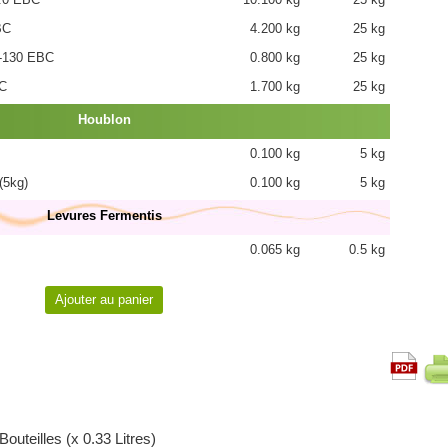
BC
4.200 kg
25 kg
-130 EBC
0.800 kg
25 kg
C
1.700 kg
25 kg
Houblon
0.100 kg
5 kg
(5kg)
0.100 kg
5 kg
Levures Fermentis
0.065 kg
0.5 kg
Bouteilles (x 0.33 Litres)