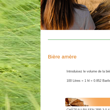
Bière amère
Introduisez le volume de la biè
100 Litres = 1 hl = 0.852 Baril
CHÂTEAU PILSEN 2RP 3.0-4