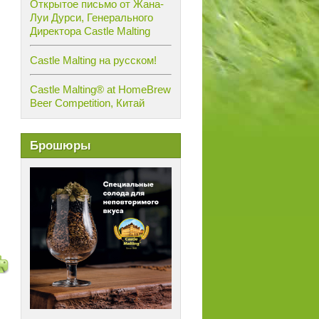
Открытое письмо от Жана-
Луи Дурси, Генерального
Директора Castle Malting
Castle Malting на русском!
Castle Malting® at HomeBrew
Beer Competition, Китай
Брошюры