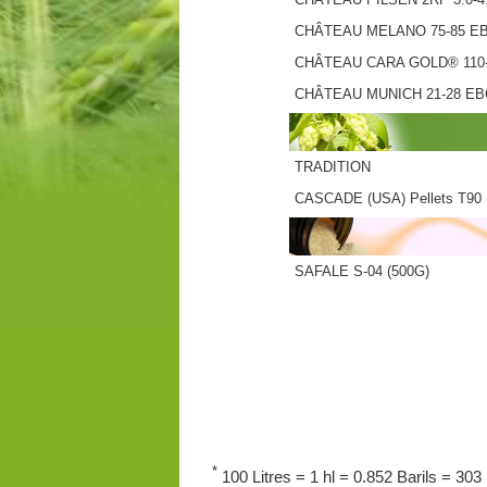
CHÂTEAU MELANO 75-85 E
CHÂTEAU CARA GOLD® 110
CHÂTEAU MUNICH 21-28 EB
TRADITION
CASCADE (USA) Pellets T90 
SAFALE S-04 (500G)
*
100 Litres = 1 hl = 0.852 Barils = 303 