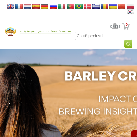
0
Contul dumneavoastră