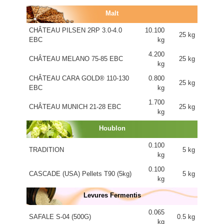
Malt
CHÂTEAU PILSEN 2RP 3.0-4.0
10.100
25 kg
EBC
kg
4.200
CHÂTEAU MELANO 75-85 EBC
25 kg
kg
CHÂTEAU CARA GOLD® 110-130
0.800
25 kg
EBC
kg
1.700
CHÂTEAU MUNICH 21-28 EBC
25 kg
kg
Houblon
0.100
TRADITION
5 kg
kg
0.100
CASCADE (USA) Pellets T90 (5kg)
5 kg
kg
Levures Fermentis
0.065
SAFALE S-04 (500G)
0.5 kg
kg