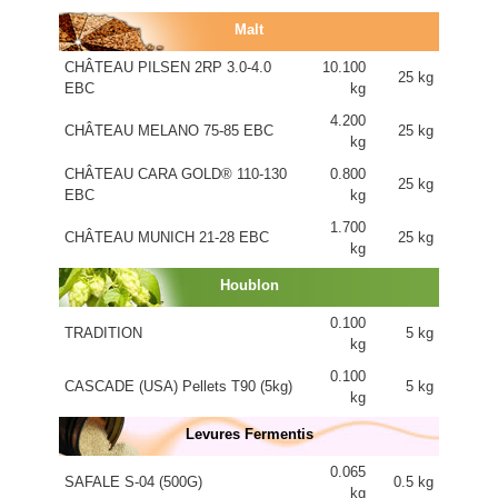
Malt
CHÂTEAU PILSEN 2RP 3.0-4.0
10.100
25 kg
EBC
kg
4.200
CHÂTEAU MELANO 75-85 EBC
25 kg
kg
CHÂTEAU CARA GOLD® 110-130
0.800
25 kg
EBC
kg
1.700
CHÂTEAU MUNICH 21-28 EBC
25 kg
kg
Houblon
0.100
TRADITION
5 kg
kg
0.100
CASCADE (USA) Pellets T90 (5kg)
5 kg
kg
Levures Fermentis
0.065
SAFALE S-04 (500G)
0.5 kg
kg