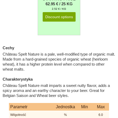
62.95 € / 25 KG
2.52 € / KG
Discount options
Cechy
Château Spelt Nature is a pale, well-modified type of organic malt.
Made from a hard-grained species of organic wheat (heirloom
wheat), it has a higher protein level when compared to other
wheat malts.
Charakterystyka
Château Spelt Nature malt imparts a sweet nutty flavor, adds a
spicy aroma and an earthy character to your beer. Great for
Belgian Saison and Wheat beer styles.
Parametr
Jednostka
Min
Max
Wilgotność
%
6.0