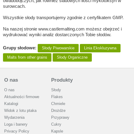
owadobójczych, jak również śladowych ilości mykotoksyn w
surowcach.
Wszystkie słody transportujemy zgodnie z certyfikatem GMP.
Na naszej stronie www.castlemalting.com możesz obejrzeć i
wydrukować wyniki analiz dostarczonych Tobie słodów.
Grupy słodowe:
Słody Piwowarskie
Linia Ekskluzywna
Malts from other grains
Słody Organiczne
O nas
Produkty
O nas
Słody
Aktualności firmowe
Flakes
Katalogi
Chmiele
Widok z lotu ptaka
Drożdże
Wydarzenia
Przyprawy
Loga i banery
Cukry
Privacy Policy
Kapsle