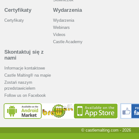
Certyfikaty
Wydarzenia
Certyfikaty
Wydarzenia
Webinars
Videos
Castle Academy
Skontaktuj się z
nami
Informacje kontaktowe
Castle Malting® na mapie
Zostań naszym
przedstawicielem
Follow us on Facebook
© castlemalting.com -
2026