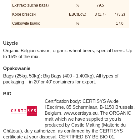
Ekstrakt (sucha baza)
%
79.5
Kolor brzeczki
EBC(Lov.)
3 (1.7)
7 (3.2)
Całkowite białko
%
17.0
Użycie
Organic Belgian saison, organic wheat beers, special beers. Up
to 15% of the mix.
Opakowanie
Bags (25kg, 50kg); Big Bags (400 - 1,400kg). All types of
packaging – in 20’ or 40’ containers for export.
BIO
Certification body: CERTISYS Av.de
l'Escrime, 85 Schermlaan, B-1150 Brussels,
Belgium, www.certisys.eu. The ORGANIC
malt which we have supplied to you is
produced by Castle Malting (Malterie du
Château), duly authorized, as confirmed by the CERTISYS
certificate at your disposal. CERTIFIED BY BE BIO 01.