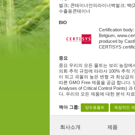
벌크; 콘테이너안의라이너백벌크; 백(25kg,
수출용콘테이너
BIO
Certification bod
Belgium, www.cert
produced by Castle
CERTISYS certific
중요
중요 우리의 모든 몰트는 보리 농장에서 
의회 추적 규정에 따라서 100% 추적
이 되고 곡물의 높은 변형 과 최상급의 
따른 GMO Free 제품을 공급 합니다.
Analyses of Critical Control Poin
다. 우리의 모든 제품에 대한 분석 자료는 
맥아 그룹:
양조용몰트
독점적인 
회사소개
제품