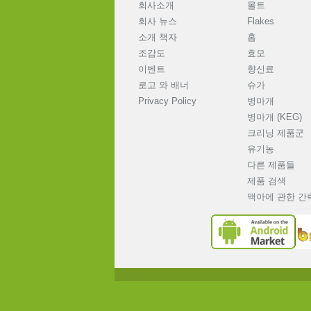
회사소개
몰트
회사 뉴스
Flakes
소개 책자
홉
조감도
효모
이벤트
향신료
로고 와 배너
슈가
Privacy Policy
병마개
병마개 (KEG)
크리닝 제품군
유기농
다른 제품들
제품 검색
맥아에 관한 간