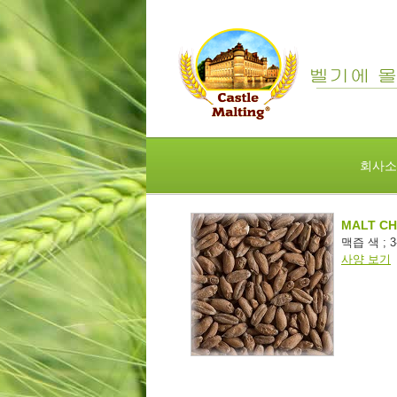
회사소
MALT C
맥즙 색 ; 3-
사양 보기