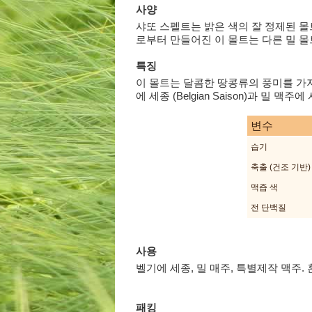
사양
샤또 스펠트는 밝은 색의 잘 정제된 몰트의 
로부터 만들어진 이 몰트는 다른 밀 몰
특징
이 몰트는 달콤한 땅콩류의 풍미를 가지
에 세종 (Belgian Saison)과 밀 맥주
변수
습기
축출 (건조 기반)
맥즙 색
전 단백질
사용
벨기에 세종, 밀 매주, 특별제작 맥주. 
패킹