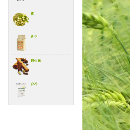
홉
효모
향신료
슈가