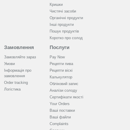
Кришки
Чистячі засоби
Органічні продукти
Інші продукти
Пошук продуктів
Коротко про солод
Замовлення
Послуги
Замовляйте зараз
Pay Now
Умови
Рецепти пива
Інформація про
Рецепти віскі
замовлення
Калькулятор
Order tracking
Обліковий запис
Логістика
Аналізи солоду
Cертифікати якості
Your Orders
Ваші поставки
Ваші файли
Complaints