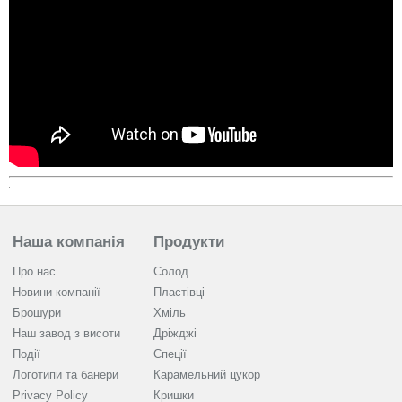
Наша компанія
Продукти
Про нас
Солод
Новини компанії
Пластівці
Брошури
Хміль
Наш завод з висоти
Дріжджі
Події
Спеції
Логотипи та банери
Карамельний цукор
Privacy Policy
Кришки