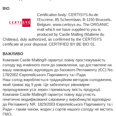
BIO
Certification body: CERTISYS Av.de
l'Escrime, 85 Schermlaan, B-1150 Brussels,
Belgium, www.certisys.eu. The ORGANIC
malt which we have supplied to you is
produced by Castle Malting (Malterie du
Château), duly authorized, as confirmed by the CERTISYS
certificate at your disposal. CERTIFIED BY BE BIO 01.
ВАЖЛИВО
Компанія Castle Malting® гарантує повну простежуваність
солоду від ячмінного поля до замовлення, що доставлене на
вашу пивоварню, відповідно до базового Регламенту (ЄС) No.
178/2002 Європейського Парламенту та і Ради.
Наш солод виробляється традиційним методом солодження,
який триває від 9 днів. Це забезпечує рівномірне
пророщування усіх зерен і преміальну якість продукції.
Компанія Castle Malting® гарантує повну відсутність
генетично модифікованої сировини у виробництві відповідно
до Регламенту NR. 1829/2003 Європейського Парламенту та і
Ради – таким чином, жоден з сортів нашого солоду не містить
ГМО;