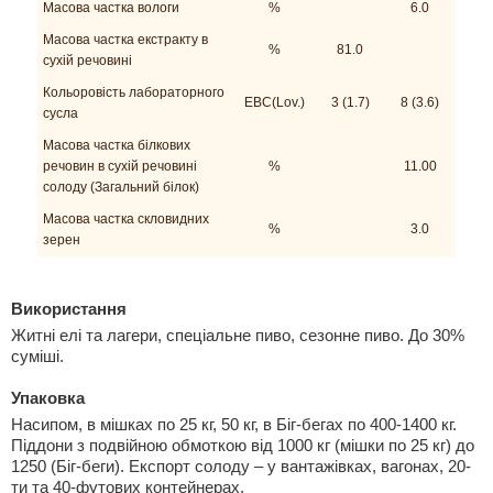
Mасова частка вологи
%
6.0
Масова частка екстракту в
%
81.0
сухій речовині
Кольоровість лабораторного
EBC(Lov.)
3 (1.7)
8 (3.6)
сусла
Масова частка білкових
речовин в сухій речовині
%
11.00
солоду (Загальний білок)
Масова частка скловидних
%
3.0
зерен
Використання
Житні елі та лагери, спеціальне пиво, сезонне пиво. До 30%
суміші.
Упаковка
Насипом, в мішках по 25 кг, 50 кг, в Біг-бегах по 400-1400 кг.
Піддони з подвійною обмоткою від 1000 кг (мішки по 25 кг) до
1250 (Біг-беги). Експорт солоду – у вантажівках, вагонах, 20-
ти та 40-футових контейнерах.