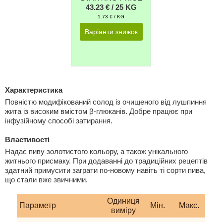
43.23 € / 25 KG
1.73 € / KG
Варіанти знижок
Характеристика
Повністю модифікований солод із очищеного від лушпиння
жита із високим вмістом β-глюканів. Добре працює при
інфузійному способі затирання.
Властивості
Надає пиву золотистого кольору, а також унікального
житнього присмаку. При додаванні до традиційних рецептів
здатний примусити заграти по-новому навіть ті сорти пива,
що стали вже звичними.
Одиниця
Параметр
Мiн.
Макс.
виміру