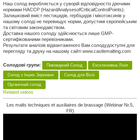
Наш солод виробляється у суворій відповідностіз діючими
нормами НАССР (HazardAnalysesofCriticalControlPoints).
Залишковий вміст пестицидів, гербіцидів i мікотоксинів у
нашому солоді не перевищує норми, допустимі європейським
та світовим законодавством.
Доставка нашого солоду здійснюється лише GMP-
сертифікованими перевізниками.
Результати аналізів відвантаженого Вам солодудоступні для
перегляду та друку на нашому сайті www.castlemalting.com
Солодові групи:
Пивоварний Солод
Ексклюзивна Лінія
Солод з Iнших Зернових
Солод для Віскі
Органічний солод
Related videos
Les malts techniques et auxiliaires de brassage (Webinar Nr.5,
FR)