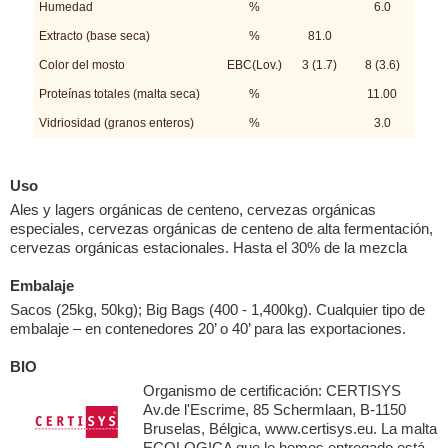
Humedad
%
6.0
Extracto (base seca)
%
81.0
Color del mosto
EBC(Lov.)
3 (1.7)
8 (3.6)
Proteínas totales (malta seca)
%
11.00
Vidriosidad (granos enteros)
%
3.0
Uso
Ales y lagers orgánicas de centeno, cervezas orgánicas
especiales, cervezas orgánicas de centeno de alta fermentación,
cervezas orgánicas estacionales. Hasta el 30% de la mezcla
Embalaje
Sacos (25kg, 50kg); Big Bags (400 - 1,400kg). Cualquier tipo de
embalaje – en contenedores 20’ o 40’ para las exportaciones.
BIO
Organismo de certificación: CERTISYS
Av.de l'Escrime, 85 Schermlaan, B-1150
Bruselas, Bélgica, www.certisys.eu. La malta
ECOLOGICA que le hemos entregado está