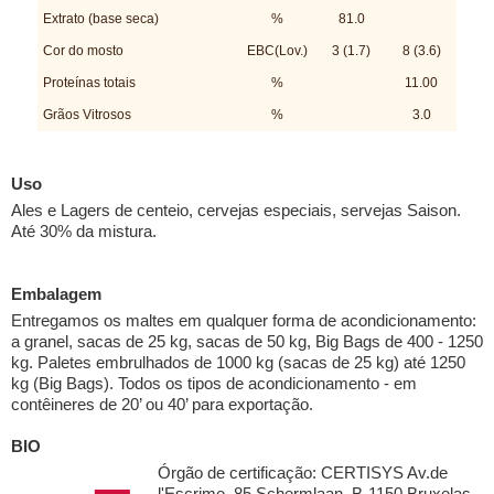
Extrato (base seca)
%
81.0
Cor do mosto
EBC(Lov.)
3 (1.7)
8 (3.6)
Proteínas totais
%
11.00
Grãos Vitrosos
%
3.0
Uso
Ales e Lagers de centeio, cervejas especiais, servejas Saison.
Até 30% da mistura.
Embalagem
Entregamos os maltes em qualquer forma de acondicionamento:
a granel, sacas de 25 kg, sacas de 50 kg, Big Bags de 400 - 1250
kg. Paletes embrulhados de 1000 kg (sacas de 25 kg) até 1250
kg (Big Bags). Todos os tipos de acondicionamento - em
contêineres de 20’ ou 40’ para exportação.
BIO
Órgão de certificação: CERTISYS Av.de
l'Escrime, 85 Schermlaan, B-1150 Bruxelas,