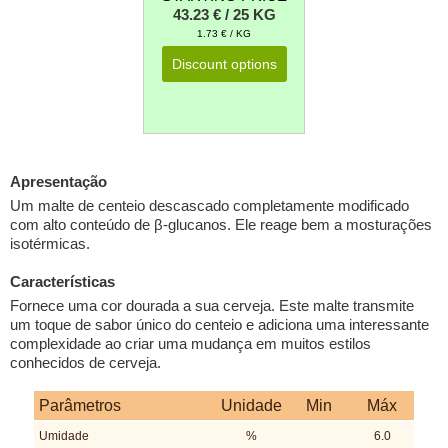
43.23 € / 25 KG
1.73 € / KG
Discount options
Apresentação
Um malte de centeio descascado completamente modificado
com alto conteúdo de β-glucanos. Ele reage bem a mosturações
isotérmicas.
Características
Fornece uma cor dourada a sua cerveja. Este malte transmite
um toque de sabor único do centeio e adiciona uma interessante
complexidade ao criar uma mudança em muitos estilos
conhecidos de cerveja.
Parâmetros
Unidade
Min
Máx
Umidade
%
6.0