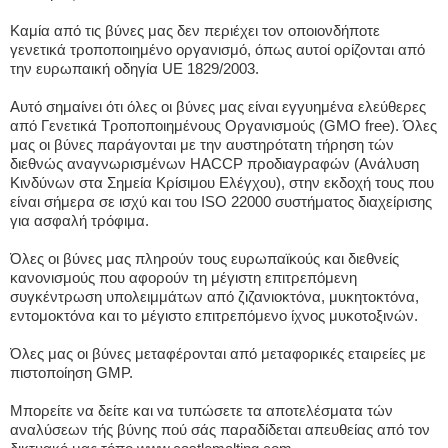
Καμία από τις βύνες μας δεν περιέχει τον οποιονδήποτε
γενετικά τροποποιημένο οργανισμό, όπως αυτοί ορίζονται από
την ευρωπαική οδηγία UE 1829/2003.
Αυτό σημαίνει ότι όλες οι βύνες μας είναι εγγυημένα ελεύθερες
από Γενετικά Τροποποιημένους Οργανισμούς (GMO free). Όλες
μας οι βύνες παράγονται με την αυστηρότατη τήρηση τών
διεθνώς αναγνωρισμένων HACCP προδιαγραφών (Ανάλυση
Κινδύνων στα Σημεία Κρίσιμου Ελέγχου), στην εκδοχή τους που
είναι σήμερα σε ισχύ και του ISO 22000 συστήματος διαχείρισης
για ασφαλή τρόφιμα.
Όλες οι βύνες μας πληρούν τους ευρωπαϊκούς και διεθνείς
κανονισμούς που αφορούν τη μέγιστη επιτρεπόμενη
συγκέντρωση υπολειμμάτων από ζιζανιοκτόνα, μυκητοκτόνα,
εντομοκτόνα και το μέγιστο επιτρεπόμενο ίχνος μυκοτοξινών.
Όλες μας οι βύνες μεταφέρονται από μεταφορικές εταιρείες με
πιστοποίηση GMP.
Μπορείτε να δείτε και να τυπώσετε τα αποτελέσματα τών
αναλύσεων τής βύνης πού σάς παραδίδεται απευθείας από τον