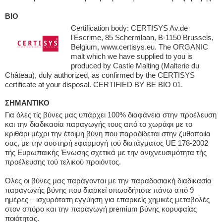
BIO
Certification body: CERTISYS Av.de
l'Escrime, 85 Schermlaan, B-1150 Brussels,
Belgium, www.certisys.eu. The ORGANIC
malt which we have supplied to you is
produced by Castle Malting (Malterie du
Château), duly authorized, as confirmed by the CERTISYS
certificate at your disposal. CERTIFIED BY BE BIO 01.
ΣΗΜΑΝΤΙΚΟ
Για όλες τίς βύνες μας υπάρχει 100% διαφάνεια στην προέλευση
και την διαδικασία παραγωγής τους από το χωράφι με το
κριθάρι μέχρι την έτοιμη βύνη που παραδίδεται στην ζυθοποιία
σας, με την αυστηρή εφαρμογή τού διατάγματος UE 178-2002
τής Ευρωπαικής Ένωσης σχετικά με την ανιχνευσιμότητα τής
προέλευσης τού τελικού προιόντος.
Όλες οι βύνες μας παράγονται με την παραδοσιακή διαδικασία
παραγωγής βύνης που διαρκεί οπωσδήποτε πάνω από 9
ημέρες – ισχυρότατη εγγύηση για επαρκείς χημικές μεταβολές
στον σπόρο και την παραγωγή premium βύνης κορυφαίας
ποιότητας.