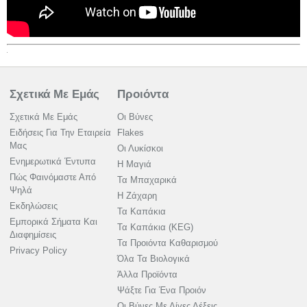
Σχετικά Με Εμάς
Προιόντα
Σχετικά Με Εμάς
Οι Βύνες
Ειδήσεις Για Την Εταιρεία
Flakes
Μας
Οι Λυκίσκοι
Ενημερωτικά Έντυπα
Η Μαγιά
Πώς Φαινόμαστε Από
Τα Μπαχαρικά
Ψηλά
Η Ζάχαρη
Εκδηλώσεις
Τα Καπάκια
Εμπορικά Σήματα Και
Τα Καπάκια (KEG)
Διαφημίσεις
Τα Προιόντα Καθαρισμού
Privacy Policy
Όλα Τα Βιολογικά
Άλλα Προϊόντα
Ψάξτε Για Ένα Προιόν
Οι Βύνες Με Λίγες Λέξεις