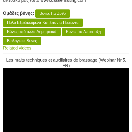
δικτυακό μας τόπο www.castlemalting.com
Ομάδες βύνης:
Βυνες Για Ζυθο
Πολυ Εξειδικευμενα Και Σπανια Προιοντα
Βύνες από άλλα Δημητριακά
Βυνες Για Αποσταξη
Βιολογικες Βυνες
Related videos
Les malts techniques et auxiliaires de brassage (Webinar Nr.5,
FR)