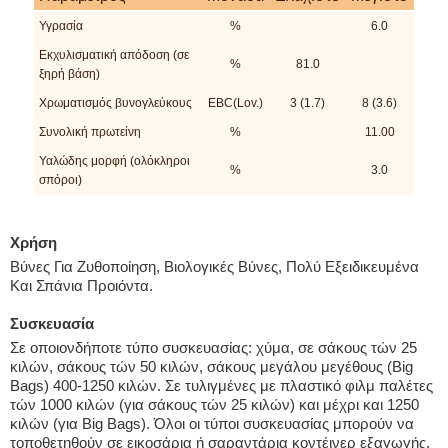
Υγρασία
%
6.0
Εκχυλισματική απόδοση (σε
%
81.0
ξηρή βάση)
Χρωματισμός βυνογλεύκους
EBC(Lov.)
3 (1.7)
8 (3.6)
Συνολική πρωτείνη
%
11.00
Υαλώδης μορφή (ολόκληροι
%
3.0
σπόροι)
Χρήση
Βύνες Για Ζυθοποίηση, Βιολογικές Βύνες, Πολύ Εξειδικευμένα
Και Σπάνια Προιόντα.
Συσκευασία
Σε οποιονδήποτε τύπο συσκευασίας: χύμα, σε σάκους τών 25
κιλών, σάκους τών 50 κιλών, σάκους μεγάλου μεγέθους (Big
Bags) 400-1250 κιλών. Σε τυλιγμένες με πλαστικό φιλμ παλέτες
τών 1000 κιλών (για σάκους τών 25 κιλών) και μέχρι και 1250
κιλών (για Big Bags). Όλοι οι τύποι συσκευασίας μπορούν να
τοποθετηθούν σε εικοσάρια ή σαραντάρια κοντέινερ εξαγωγής.