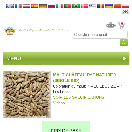
0
Votre Compte
MENU
MALT CHÂTEAU RYE NATURE®
(SEIGLE BIO)
Coloration du moût; 4 – 10 EBC / 2.1 – 4.
Lovibond
VOIR LES SPÉCIFICATIONS
Vidéos
PRIX DE BASE