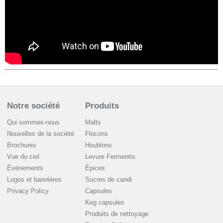
Notre société
Produits
Qui sommes-nous
Malts
Nouvelles de la société
Flocons
Brochures
Houblons
Vue du ciel
Levure Fermentis
Événements
Épices
Logos et bannières
Sucres de candi
Privacy Policy
Capsules
Keg capsules
Produits de nettoyage