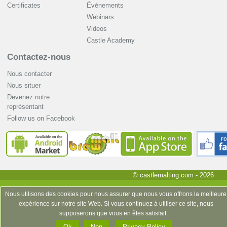
Certificates
Événements
Webinars
Videos
Castle Academy
Contactez-nous
Nous contacter
Nous situer
Devenez notre
représentant
Follow us on Facebook
© castlemalting.com -
2026
Nous utilisons des cookies pour nous assurer que nous vous offrons la meilleure
expérience sur notre site Web. Si vous continuez à utiliser ce site, nous
supposerons que vous en êtes satisfait.
Ok
Non
Privacy Policy