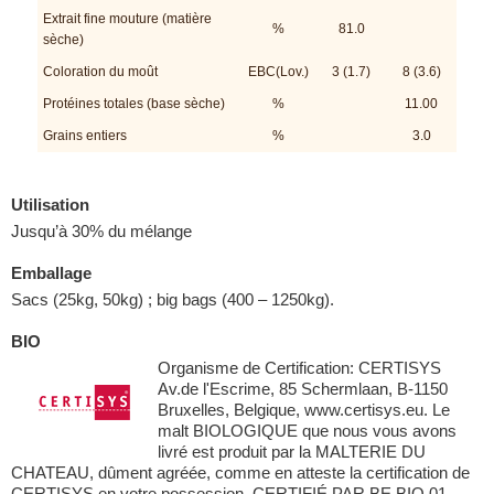
Extrait fine mouture (matière
%
81.0
sèche)
Coloration du moût
EBC(Lov.)
3 (1.7)
8 (3.6)
Protéines totales (base sèche)
%
11.00
Grains entiers
%
3.0
Utilisation
Jusqu’à 30% du mélange
Emballage
Sacs (25kg, 50kg) ; big bags (400 – 1250kg).
BIO
Organisme de Certification: CERTISYS
Av.de l'Escrime, 85 Schermlaan, B-1150
Bruxelles, Belgique, www.certisys.eu. Le
malt BIOLOGIQUE que nous vous avons
livré est produit par la MALTERIE DU
CHATEAU, dûment agréée, comme en atteste la certification de
CERTISYS en votre possession. CERTIFIÉ PAR BE BIO 01.