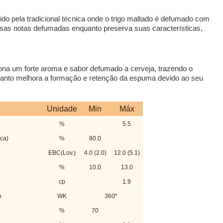
o pela tradicional técnica onde o trigo maltado é defumado com
nsas notas defumadas enquanto preserva suas características,
.
a um forte aroma e sabor defumado a cerveja, trazendo o
nquanto melhora a formação e retenção da espuma devido ao seu
Unidade
Min
Máx
%
5.5
ca)
%
80.0
EBC(Lov.)
4.0 (2.0)
12.0 (5.1)
%
10.0
13.0
cp
1.9
o
WK
360*
%
70