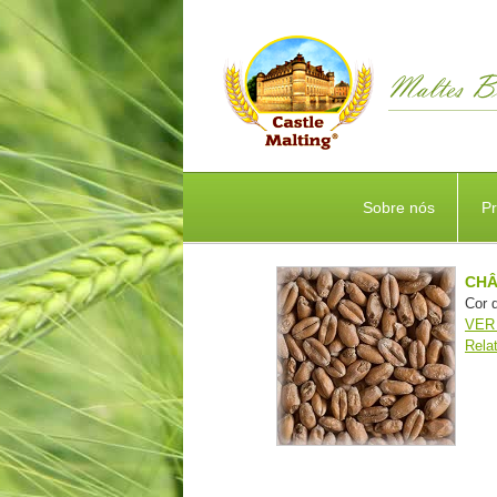
Sobre nós
P
CHÂ
Cor 
VER
Rela