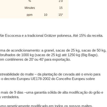
%
2.0
Minutes
15
ppm
10
15*
le Escocesa e a tradicional Grätzer polonesa. Até 15% da receita.
ma de acondicionamento: a granel, sacas de 25 kg, sacas de 50 kg,
brulhados de 1000 kg (sacas de 25 kg) até 1250 kg (Big Bags).
em contêineres de 20’ ou 40’ para exportação.
treabilidade do malte – da plantação de cevada até o envio para
ndo o decreto Europeu UE178-2002 do Concelho Europeu sobre
mais de 9 dias –uma garantia sólida de alta modificação do grão e
 verdadeira.
ismo geneticamente modificado em todos os nossos maltes,