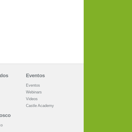
ados
Eventos
Eventos
Webinars
Videos
Castle Academy
nosco
co