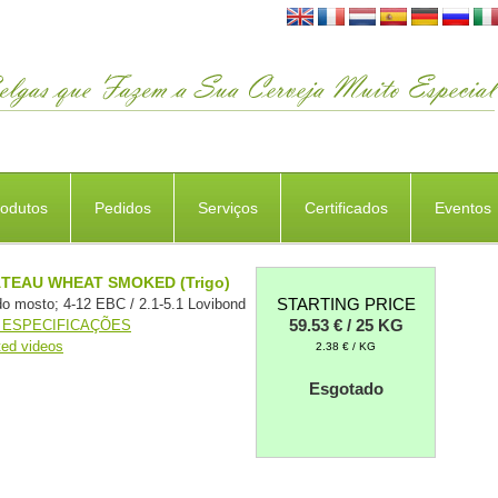
rodutos
Pedidos
Serviços
Certificados
Eventos
TEAU WHEAT SMOKED (Trigo)
STARTING PRICE
do mosto; 4-12 EBC / 2.1-5.1 Lovibond
59.53 € / 25 KG
 ESPECIFICAÇÕES
ted videos
2.38 € / KG
Esgotado