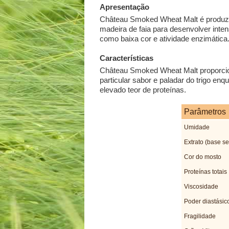
Apresentação
Château Smoked Wheat Malt é produzid
madeira de faia para desenvolver inte
como baixa cor e atividade enzimática
Características
Château Smoked Wheat Malt proporcion
particular sabor e paladar do trigo e
elevado teor de proteínas.
Parâmetros
Umidade
Extrato (base se
Cor do mosto
Proteínas totais
Viscosidade
Poder diastásic
Fragilidade