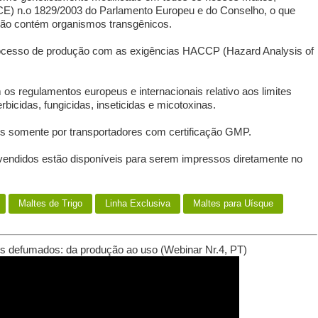
CE) n.o 1829/2003 do Parlamento Europeu e do Conselho, o que
 não contém organismos transgênicos.
ocesso de produção com as exigências HACCP (Hazard Analysis of
s regulamentos europeus e internacionais relativo aos limites
bicidas, fungicidas, inseticidas e micotoxinas.
s somente por transportadores com certificação GMP.
 vendidos estão disponíveis para serem impressos diretamente no
Maltes de Trigo
Linha Exclusiva
Maltes para Uísque
es defumados: da produção ao uso (Webinar Nr.4, PT)