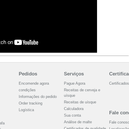
Pedidos
Serviços
Certific
Encomende agora
Pague Agora
Certificados
condições
Receitas de cerveja e
uísque
Informações do pedido
Receitas de uísque
Order tracking
Calculadora
Logística
Fale co
Sua conta
Análise de malte
Fale conos
afa
Certificados de qualidade
Localização