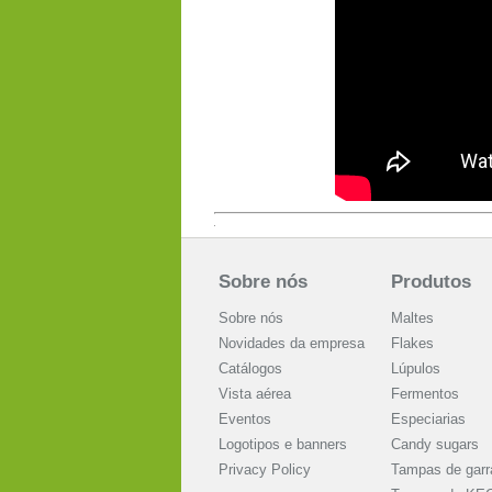
Sobre nós
Produtos
Sobre nós
Maltes
Novidades da empresa
Flakes
Catálogos
Lúpulos
Vista aérea
Fermentos
Eventos
Especiarias
Logotipos e banners
Candy sugars
Privacy Policy
Tampas de garr