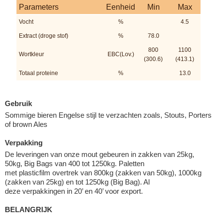
Parameters
Eenheid
Min
Max
Vocht
%
4.5
Extract (droge stof)
%
78.0
800
1100
Wortkleur
EBC(Lov.)
(300.6)
(413.1)
Totaal proteine
%
13.0
Gebruik
Sommige bieren Engelse stijl te verzachten zoals, Stouts, Porters
of brown Ales
Verpakking
De leveringen van onze mout gebeuren in zakken van 25kg,
50kg, Big Bags van 400 tot 1250kg. Paletten
met plasticfilm overtrek van 800kg (zakken van 50kg), 1000kg
(zakken van 25kg) en tot 1250kg (Big Bag). Al
deze verpakkingen in 20’ en 40’ voor export.
BELANGRIJK