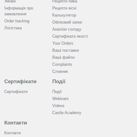
Умови
Рецепти пива
Інформація про
Рецепти віскі
замовлення
Калькулятор
Order tracking
Обліковий запис
Логістика
Аналізи солоду
Cертифікати якості
Your Orders
Ваші поставки
Ваші файли
Complaints
Словник
Сертифікати
Події
Сертифікати
Події
Webinars
Videos
Castle Academy
Контакти
Контакти