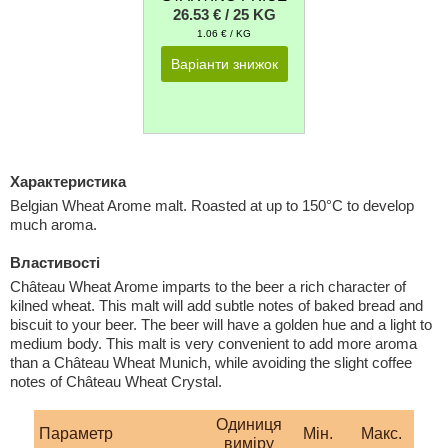
26.53 € / 25 KG
1.06 € / KG
Варіанти знижок
Характеристика
Belgian Wheat Arome malt. Roasted at up to 150°C to develop
much aroma.
Властивості
Château Wheat Arome imparts to the beer a rich character of
kilned wheat. This malt will add subtle notes of baked bread and
biscuit to your beer. The beer will have a golden hue and a light to
medium body. This malt is very convenient to add more aroma
than a Château Wheat Munich, while avoiding the slight coffee
notes of Château Wheat Crystal.
Одиниця
Параметр
Мiн.
Макс.
виміру