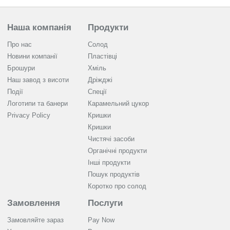
Наша компанія
Продукти
Про нас
Солод
Новини компанії
Пластівці
Брошури
Хміль
Наш завод з висоти
Дріжджі
Події
Спеції
Логотипи та банери
Карамельний цукор
Privacy Policy
Кришки
Кришки
Чистячі засоби
Органічні продукти
Інші продукти
Пошук продуктів
Коротко про солод
Замовлення
Послуги
Замовляйте зараз
Pay Now