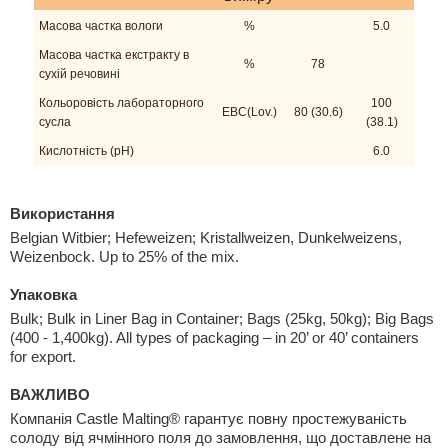
Mасова частка вологи
%
5.0
Масова частка екстракту в
%
78
сухій речовині
Кольоровість лабораторного
100
EBC(Lov.)
80 (30.6)
сусла
(38.1)
Кислотність (pH)
6.0
Використання
Belgian Witbier; Hefeweizen; Kristallweizen, Dunkelweizens,
Weizenbock. Up to 25% of the mix.
Упаковка
Bulk; Bulk in Liner Bag in Container; Bags (25kg, 50kg); Big Bags
(400 - 1,400kg). All types of packaging – in 20’ or 40’ containers
for export.
ВАЖЛИВО
Компанія Castle Malting® гарантує повну простежуваність
солоду від ячмінного поля до замовлення, що доставлене на