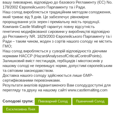
вашу пивоварню, відповідно до базового Регламенту (ЄС) No.
178/2002 Європейського Парламенту та і Ради.
Наш солод виробляється традиційним методом солодження,
який триває від 9 днів. Це забезпечує рівномірне
пророщування усіх зерен і преміальну якість продукції.
Компанія Castle Malting® гарантує повну відсутність
генетично модифікованої сировини у виробництві відповідно
до Регламенту NR. 1829/2003 Європейського Парламенту та і
Ради – таким чином, жоден з сортів нашого солоду не містить
ГМО;
Наш солод виробляється у суворій відповідностіз діючими
нормами НАССР (HazardAnalysesofCriticalControlPoints).
Залишковий вміст пестицидів, гербіцидів i мікотоксинів у
нашому солоді не перевищує норми, допустимі європейським
та світовим законодавством.
Доставка нашого солоду здійснюється лише GMP-
сертифікованими перевізниками.
Результати аналізів відвантаженого Вам солодудоступні для
перегляду та друку на нашому сайті www.castlemalting.com
Солодові групи:
Пивоварний Солод
Пшеничний Солод
Ексклюзивна Лінія