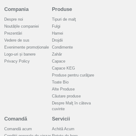
Compania
Produse
Despre noi
Tipuri de malţ
Noutățile companiei
Fulgi
Prezentări
Hamei
Vedere de sus
Drojdii
Evenimente promoționale
Condimente
Logo-uri și banere
Zahăr
Privacy Policy
Capace
Capace KEG
Produse pentru curăţare
Toate Bio
Alte Produse
Căutare produse
Despre Malţ în câteva
cuvinte
Comandă
Servicii
Comandă acum
Achită Acum
Condiții generale de vinzar
Rețete de bere