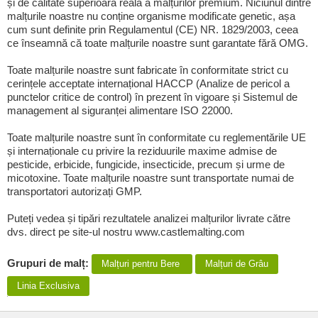
și de calitate superioară reală a malțurilor premium. Niciunul dintre
malțurile noastre nu conține organisme modificate genetic, așa
cum sunt definite prin Regulamentul (CE) NR. 1829/2003, ceea
ce înseamnă că toate malțurile noastre sunt garantate fără OMG.
Toate malțurile noastre sunt fabricate în conformitate strict cu
cerințele acceptate internațional HACCP (Analize de pericol a
punctelor critice de control) în prezent în vigoare și Sistemul de
management al siguranței alimentare ISO 22000.
Toate malțurile noastre sunt în conformitate cu reglementările UE
și internaționale cu privire la reziduurile maxime admise de
pesticide, erbicide, fungicide, insecticide, precum și urme de
micotoxine. Toate malțurile noastre sunt transportate numai de
transportatori autorizați GMP.
Puteți vedea și tipări rezultatele analizei malțurilor livrate către
dvs. direct pe site-ul nostru www.castlemalting.com
Grupuri de malț:
Malțuri pentru Bere
Malțuri de Grâu
Linia Exclusiva