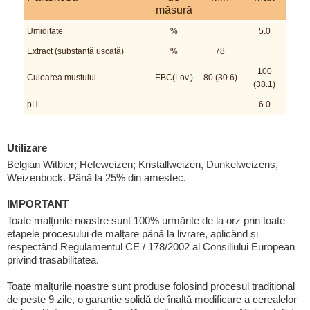
măsură
Umiditate
%
5.0
Extract (substanță uscată)
%
78
100
Culoarea mustului
EBC(Lov.)
80 (30.6)
(38.1)
pH
6.0
Utilizare
Belgian Witbier; Hefeweizen; Kristallweizen, Dunkelweizens,
Weizenbock. Până la 25% din amestec.
IMPORTANT
Toate malțurile noastre sunt 100% urmărite de la orz prin toate
etapele procesului de malțare până la livrare, aplicând și
respectând Regulamentul CE / 178/2002 al Consiliului European
privind trasabilitatea.
Toate malțurile noastre sunt produse folosind procesul tradițional
de peste 9 zile, o garanție solidă de înaltă modificare a cerealelor