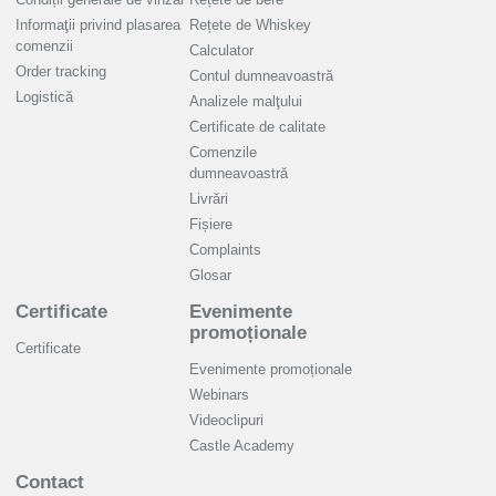
Informaţii privind plasarea
Rețete de Whiskey
comenzii
Calculator
Order tracking
Contul dumneavoastră
Logistică
Analizele malţului
Certificate de calitate
Comenzile
dumneavoastră
Livrări
Fișiere
Complaints
Glosar
Certificate
Evenimente
promoționale
Certificate
Evenimente promoționale
Webinars
Videoclipuri
Castle Academy
Contact