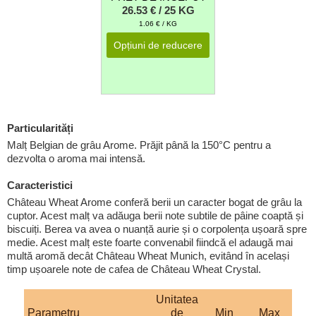
26.53 € / 25 KG
1.06 € / KG
Opțiuni de reducere
Particularități
Malț Belgian de grâu Arome. Prăjit până la 150°C pentru a
dezvolta o aroma mai intensă.
Caracteristici
Château Wheat Arome conferă berii un caracter bogat de grâu la
cuptor. Acest malț va adăuga berii note subtile de pâine coaptă și
biscuiți. Berea va avea o nuanță aurie și o corpolența ușoară spre
medie. Acest malț este foarte convenabil fiindcă el adaugă mai
multă aromă decât Château Wheat Munich, evitând în același
timp ușoarele note de cafea de Château Wheat Crystal.
Unitatea
Parametru
de
Min
Max