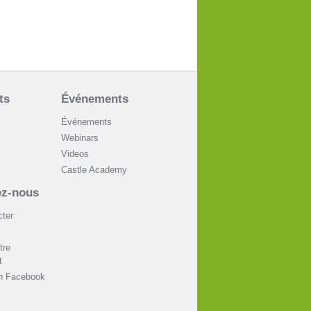
ts
Événements
Événements
Webinars
Videos
Castle Academy
ez-nous
ter
tre
t
on Facebook