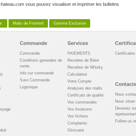
chateau.com vous pouvez visualiser et imprimer les bulletins
rie
Malts de Froment
Gamme Exclusive
Commande
Services
Certifica
Commande
PAIEMENTS
Certificates
Conditions generales de
Recettes de Bière
vente
Recettes de Whisky
Info sur commande
is
Сalculateur
Suivi Commande
Votre Compte
Contact
Logistique
i
Analyses des malts
Nous contac
Certificats de qualité
Nous situer
Vos commandes
Devenez no
toyage
Vos livraisons
représentan
Vos fichiers
Follow us 
Complaints
duit
Glossaire