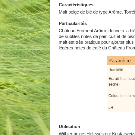
Caractéristiques
Malt belge de blé de type Arôme. Torré
Particularités
Château Froment Arôme donne à la bière 
de subtiles notes de pain cuit et de bi
malt est très pratique pour ajouter pl
légères notes de café du Château From
Paramètre
Humidité
Extrait fine mou
sèche)
Coloration du m
pH
Utilisation
Witbier belge; Hefeweizen; Kristallw