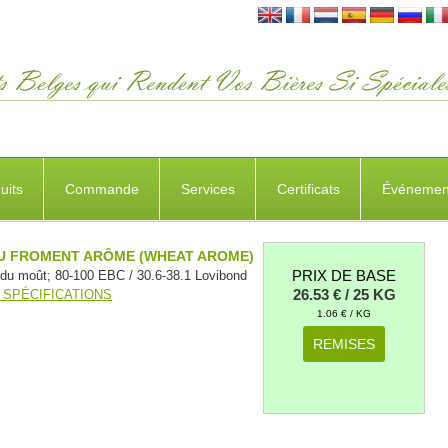
uits
Commande
Services
Certificats
Événemen
U FROMENT ARÔME (WHEAT AROME)
PRIX DE BASE
 du moût; 80-100 EBC / 30.6-38.1 Lovibond
26.53 € / 25 KG
 SPÉCIFICATIONS
1.06 € / KG
REMISES