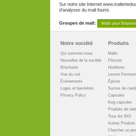
Sur notre site Internet www.malteriedu
d'analyses du malt fourni.
Groupes de malt:
Malts pour Brasse
Notre société
Produits
Qui sommes-nous
Malts
Nouvelles de la société
Flocons
Brochures
Houblons
Vue du ciel
Levure Ferment
Événements
Épices
Logos et bannières
Sucres de cand
Privacy Policy
Capsules
Keg capsules
Produits de net
Tous les BIO
Autres Produits
Chercher un pro