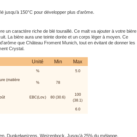
fié jusqu’à 150°C pour développer plus d’arôme.
un caractère riche de blé touraillé. Ce malt va ajouter à votre bière
scuit. La bière aura une teinte dorée et un corps léger à moyen. Ce
us d'arôme que Château Froment Munich, tout en évitant de donner les
ent Crystal.
Unité
Min
Max
%
5.0
ture (matière
%
78
100
oût
EBC(Lov.)
80 (30.6)
(38.1)
6.0
eizen, Dunkelweizens, Weizenbock. Jusqu'à 25% du mélange.