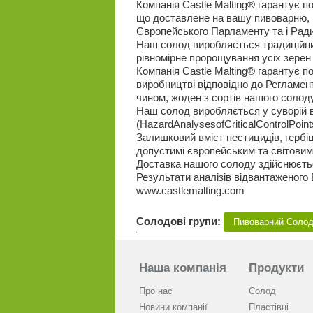
Компанія Castle Malting® гарантує п
що доставлене на вашу пивоварню, в
Європейського Парламенту та і Ради
Наш солод виробляється традиційни
рівномірне пророщування усіх зерен і
Компанія Castle Malting® гарантує п
виробництві відповідно до Регламен
чином, жоден з сортів нашого солод
Наш солод виробляється у суворій 
(HazardAnalysesofCriticalControlPoint
Залишковий вміст пестицидів, гербіц
допустимі європейським та світови
Доставка нашого солоду здійснюєт
Результати аналізів відвантаженого
www.castlemalting.com
Солодові групи:
Пивоварний Соло
Наша компанія
Продукти
Про нас
Солод
Новини компанії
Пластівці