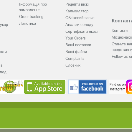
Інформація про
Рецепти віскі
замовлення
Калькулятор
Order tracking
Обліковий запис
Контакт
Логістика
укор
Аналізи солоду
Контакти
Cертифікати якості
Місцезнах
Your Orders
Станьте н
Ваші поставки
представн
укти
Ваші файли
Follow us 
Complaints
ів
Словник
олод