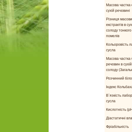
Масова частка 
сухій речовині
Різниця масови
екстрактів в су
солоду тонкого 
помелів
Кольоровість 
сусла
Масова частка 
речовин в сухій
солоду (Загаль
Розчинний біло
Індекс Кольбах
В`язкість лабо
сусла
Кислотність (p
Діастатичні вл
Фріабільність