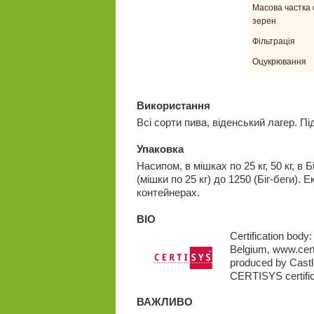
Масова частка 
зерен
Фільтрація
Оцукрювання
Використання
Всі сорти пива, віденський лагер. П
Упаковка
Насипом, в мішках по 25 кг, 50 кг, в 
(мішки по 25 кг) до 1250 (Біг-беги).
контейнерах.
BIO
Certification bod
Belgium, www.cert
produced by Castle
CERTISYS certific
ВАЖЛИВО