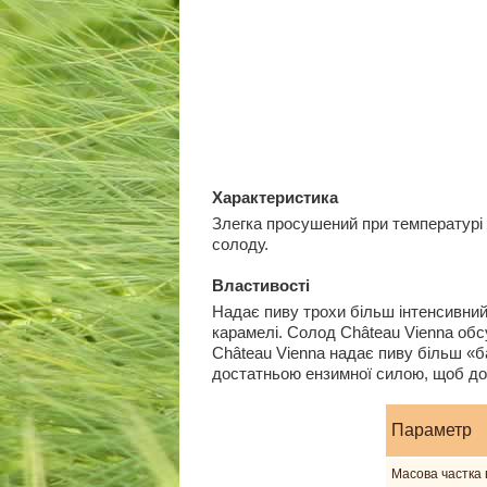
Характеристика
Злегка просушений при температурі д
солоду.
Властивості
Надає пиву трохи більш інтенсивний а
карамелі. Солод Château Vienna обсу
Château Vienna надає пиву більш «ба
достатньою ензимної силою, щоб доб
Параметр
Mасова частка 