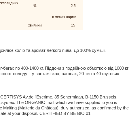
скловидних
%
2.5
в межах норми
хвилини
15
ідсилює колір та аромат легкого пива. До 100% суміші.
Біг-бегах по 400-1400 кг. Піддони з подвійною обмоткою від 1000 кг
 Експорт солоду – у вантажівках, вагонах, 20-ти та 40-футових
y: CERTISYS Av.de l'Escrime, 85 Schermlaan, B-1150 Brussels,
isys.eu. The ORGANIC malt which we have supplied to you is
 Malting (Malterie du Château), duly authorized, as confirmed by the
ate at your disposal. CERTIFIED BY BE BIO 01.