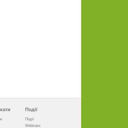
кати
Події
и
Події
Webinars