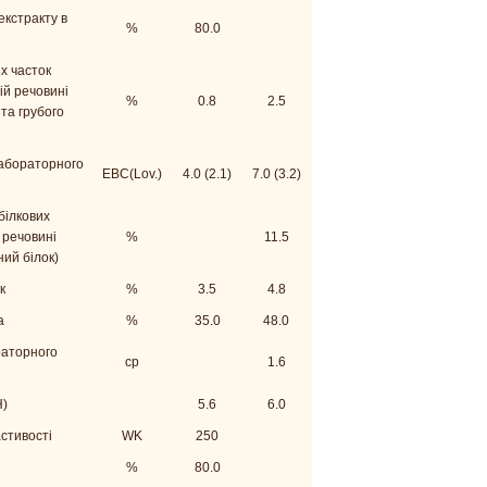
екстракту в
%
80.0
х часток
хій речовині
%
0.8
2.5
та грубого
лабораторного
EBC(Lov.)
4.0 (2.1)
7.0 (3.2)
білкових
 речовині
%
11.5
ний білок)
к
%
3.5
4.8
а
%
35.0
48.0
раторного
cp
1.6
H)
5.6
6.0
астивості
WK
250
%
80.0