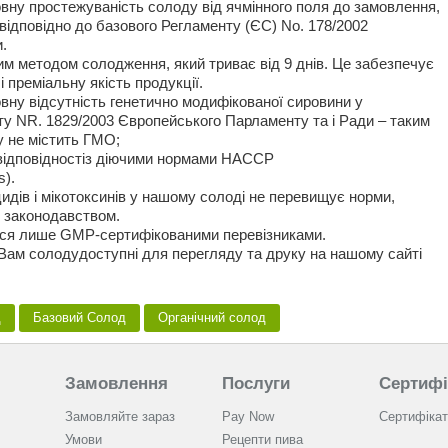
овну простежуваність солоду від ячмінного поля до замовлення,
ідповідно до базового Регламенту (ЄС) No. 178/2002
.
м методом солодження, який триває від 9 днів. Це забезпечує
 преміальну якість продукції.
овну відсутність генетично модифікованої сировини у
ту NR. 1829/2003 Європейського Парламенту та і Ради – таким
у не містить ГМО;
відповідностіз діючими нормами НАССР
s).
идів i мікотоксинів у нашому солоді не перевищує норми,
м законодавством.
ься лише GMP-сертифікованими перевізниками.
 Вам солодудоступні для перегляду та друку на нашому сайті
д
Базовий Солод
Органічний солод
Замовлення
Послуги
Сертифі
Замовляйте зараз
Pay Now
Сертифікат
Умови
Рецепти пива