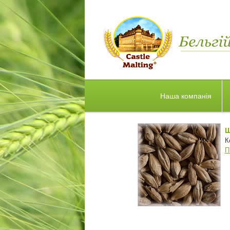
Наша компанія
Ш
К
П