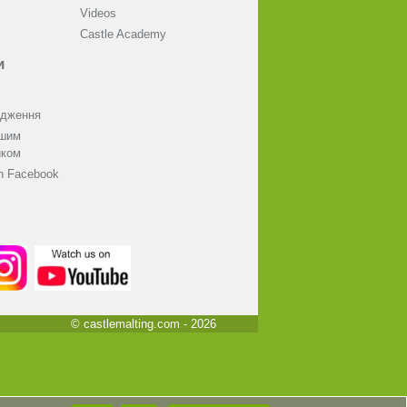
Videos
Castle Academy
и
одження
ашим
иком
on Facebook
© castlemalting.com -
2026