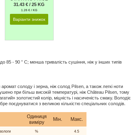
31.43 € / 25 KG
1.26 € / KG
Варіанти знижок
о 85 - 90 ° C; менша тривалість сушіння, ніж у інших типів
ромат солоду і зерна, ніж солод Pilsen, а також легкі ноти
шено при більш високій температурі, ніж Château Pilsen, тому
гатий» золотистий колір, міцність і насиченість смаку. Володіє
ре поєднуватися з великою кількістю спеціальних солодів.
Одиниця
Мiн.
Макс.
виміру
вологи
%
4.5