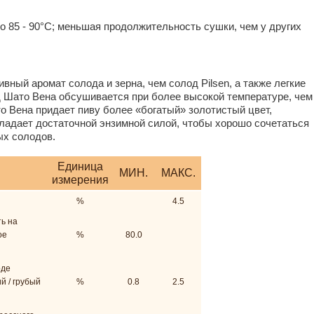
о 85 - 90°C; меньшая продолжительность сушки, чем у других
вный аромат солода и зерна, чем солод Pilsen, а также легкие
 Шато Вена обсушивается при более высокой температуре, чем
о Вена придает пиву более «богатый» золотистый цвет,
ладает достаточной энзимной силой, чтобы хорошо сочетаться
х солодов.
Единица
МИН.
МАКС.
измерения
%
4.5
ь на
ое
%
80.0
оде
й / грубый
%
0.8
2.5