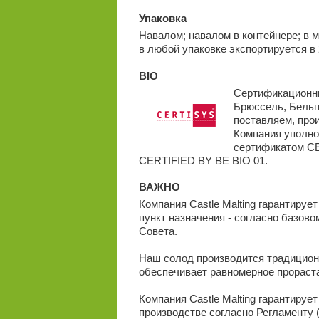
Упаковка
Навалом; навалом в контейнере; в ме
в любой упаковке экспортируется в 
BIO
Сертификационный
Брюссель, Бельг
поставляем, произ
Компания уполно
сертификатом C
CERTIFIED BY BE BIO 01.
ВАЖНО
Компания Castle Malting гарантируе
пункт назначения - согласно базов
Совета.
Наш солод производится традиционн
обеспечивает равномерное прораста
Компания Castle Malting гарантируе
производстве согласно Регламенту (