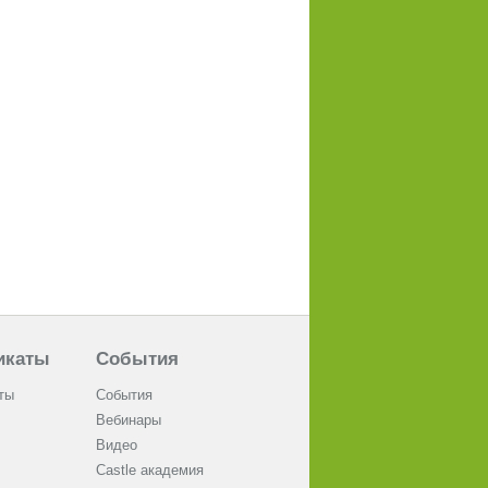
икаты
События
ты
События
Вебинары
Видео
Castle академия