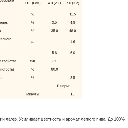
рессного
EBC(Lov.)
4.0 (2.1)
7.0 (3.2)
%
11.5
елок
%
3.5
4.8
а
%
35.0
48.0
ессного
cp
1.6
5.6
6.0
е свойства
WK
250
истость)
%
80.0
ь
%
2.5
В норме
Минуты
15
кий лагер. Усиливает цветность и аромат легкого пива. До 100%