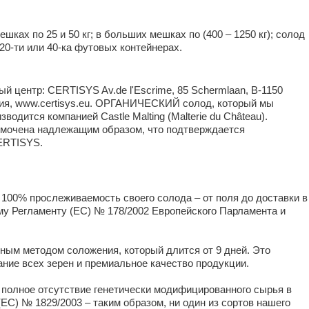
шках по 25 и 50 кг; в больших мешках по (400 – 1250 кг); солод
20-ти или 40-ка футовых контейнерах.
 центр: CERTISYS Av.de l'Escrime, 85 Schermlaan, B-1150
ия, www.certisys.eu. ОРГАНИЧЕСКИЙ солод, который мы
водится компанией Castle Malting (Malterie du Château).
мочена надлежащим образом, что подтверждается
ERTISYS.
т 100% прослеживаемость своего солода – от поля до доставки в
ому Регламенту (ЕС) № 178/2002 Европейского Парламента и
ым методом соложения, который длится от 9 дней. Это
ние всех зерен и премиальное качество продукции.
т полное отсутствие генетически модифицированного сырья в
ЕС) № 1829/2003 – таким образом, ни один из сортов нашего