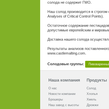
солода не содержит ГМО.
Наш солод производится в строгом
Analyses of Critical Control Points).
Остаточное содержание пестицидов
допустимые европейским и мировым
Доставка нашего солода осуществ
Результаты анализов поставленного
www.castlemalting.com.
Солодовые группы:
Пивоваренны
Наша компания
Продукты
О нас
Солод
Новости компании
Хлопья
Брошюры
Хмель
Наш завод с высоты
Дрожжи