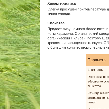
Характеристика
Слегка просушен при температуре д
типов солода.
Свойства
Придает пиву немного более интенси
ноты карамели. Органический солод
органический Пильсен, поэтому Шат
крепость и насыщенность вкуса. Об
с большим количеством специальны
Параметр
Влажность
Экстрактивност
абсолютно сух
вещество
Разница в вых
экстракта тонки
помол