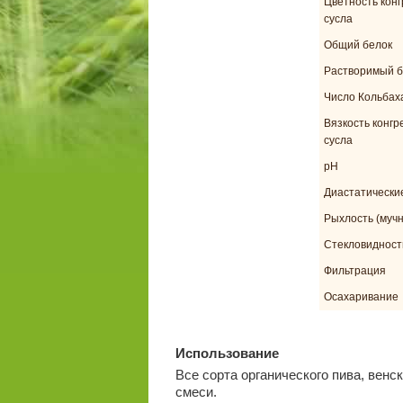
Цветность конг
сусла
Общий белок
Растворимый б
Число Кольбах
Вязкость конгр
сусла
pH
Диастатически
Рыхлость (мучн
Стекловидност
Фильтрация
Осахаривание
Использование
Все сорта органического пива, венс
смеси.