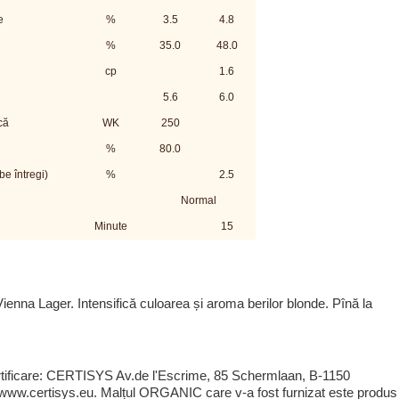
e
%
3.5
4.8
%
35.0
48.0
cp
1.6
5.6
6.0
că
WK
250
%
80.0
be întregi)
%
2.5
Normal
Minute
15
Vienna Lager. Intensifică culoarea și aroma berilor blonde. Pînă la
tificare: CERTISYS Av.de l'Escrime, 85 Schermlaan, B-1150
 www.certisys.eu. Malțul ORGANIC care v-a fost furnizat este produs