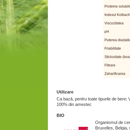
Proteine solubil
Indexul Kolbach
Viscozitatea
pH
Puterea diastati
Friabilitate
Sticlozitate (boa
Filtrare
Zaharificarea
Utilizare
Ca bază, pentru toate tipurile de bere; 
100% din amestec
BIO
Organismul de cer
Bruxelles, Belgia,