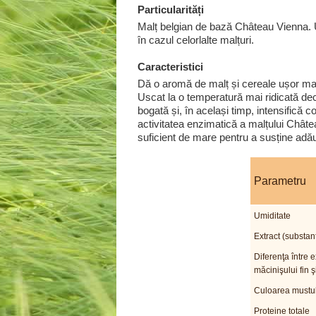
Particularități
Malț belgian de bază Château Vienna. U
în cazul celorlalte malțuri.
Caracteristici
Dă o aromă de malț și cereale ușor ma
Uscat la o temperatură mai ridicată de
bogată și, în același timp, intensifică co
activitatea enzimatică a malțului Châte
suficient de mare pentru a susține adău
Parametru
Umiditate
Extract (substan
Diferenţa între e
măcinişului fin ş
Culoarea mustul
Proteine totale