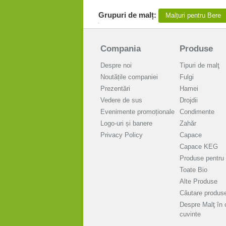
Grupuri de malț:
Malțuri pentru Bere
Compania
Produse
Despre noi
Tipuri de malţ
Noutățile companiei
Fulgi
Prezentări
Hamei
Vedere de sus
Drojdii
Evenimente promoționale
Condimente
Logo-uri și banere
Zahăr
Privacy Policy
Capace
Capace KEG
Produse pentru 
Toate Bio
Alte Produse
Căutare produs
Despre Malţ în 
cuvinte