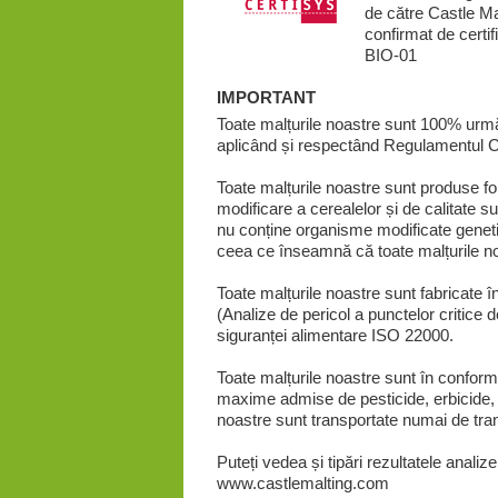
de către Castle Ma
confirmat de cert
BIO-01
IMPORTANT
Toate malțurile noastre sunt 100% urmări
aplicând și respectând Regulamentul CE 
Toate malțurile noastre sunt produse fol
modificare a cerealelor și de calitate s
nu conține organisme modificate genet
ceea ce înseamnă că toate malțurile n
Toate malțurile noastre sunt fabricate 
(Analize de pericol a punctelor critice
siguranței alimentare ISO 22000.
Toate malțurile noastre sunt în conformi
maxime admise de pesticide, erbicide, 
noastre sunt transportate numai de tran
Puteți vedea și tipări rezultatele analize
www.castlemalting.com