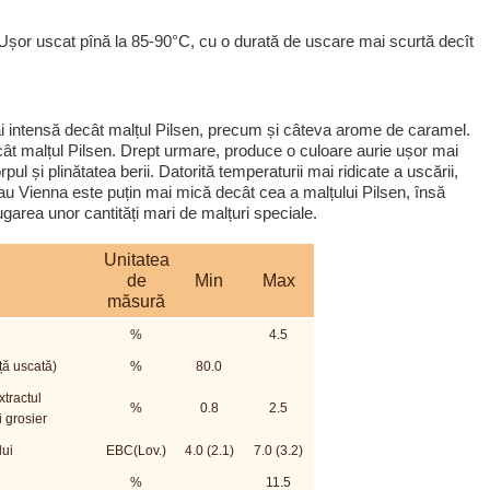
șor uscat pînă la 85-90°C, cu o durată de uscare mai scurtă decît
i intensă decât malțul Pilsen, precum și câteva arome de caramel.
cât malțul Pilsen. Drept urmare, produce o culoare aurie ușor mai
rpul și plinătatea berii. Datorită temperaturii mai ridicate a uscării,
au Vienna este puțin mai mică decât cea a malțului Pilsen, însă
garea unor cantități mari de malțuri speciale.
Unitatea
de
Min
Max
măsură
%
4.5
ță uscată)
%
80.0
xtractul
%
0.8
2.5
i grosier
ui
EBC(Lov.)
4.0 (2.1)
7.0 (3.2)
%
11.5