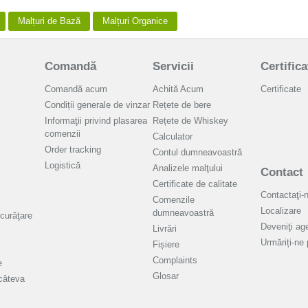
Malțuri de Bază
Malțuri Organice
Comandă
Servicii
Certifica
Comandă acum
Achită Acum
Certificate
Condiții generale de vinzar
Rețete de bere
Informaţii privind plasarea
Rețete de Whiskey
comenzii
Calculator
Order tracking
Contul dumneavoastră
Logistică
Analizele malţului
Contact
Certificate de calitate
Contactaţi-
Comenzile
Localizare
dumneavoastră
curăţare
Deveniţi age
Livrări
Urmăriți-ne
Fișiere
Complaints
e
Glosar
câteva