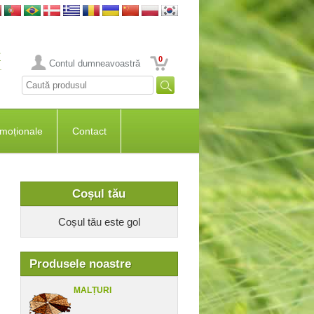
0
Contul dumneavoastră
moționale
Contact
Coșul tău
Coșul tău este gol
Produsele noastre
MALȚURI