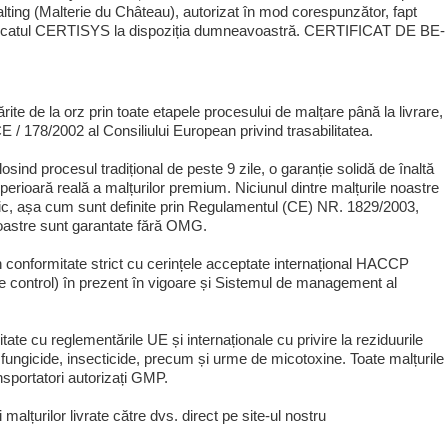
lting (Malterie du Château), autorizat în mod corespunzător, fapt
ificatul CERTISYS la dispoziția dumneavoastră. CERTIFICAT DE BE-
te de la orz prin toate etapele procesului de malțare până la livrare,
/ 178/2002 al Consiliului European privind trasabilitatea.
osind procesul tradițional de peste 9 zile, o garanție solidă de înaltă
uperioară reală a malțurilor premium. Niciunul dintre malțurile noastre
ic, așa cum sunt definite prin Regulamentul (CE) NR. 1829/2003,
oastre sunt garantate fără OMG.
în conformitate strict cu cerințele acceptate internațional HACCP
 de control) în prezent în vigoare și Sistemul de management al
tate cu reglementările UE și internaționale cu privire la reziduurile
fungicide, insecticide, precum și urme de micotoxine. Toate malțurile
sportatori autorizați GMP.
i malțurilor livrate către dvs. direct pe site-ul nostru