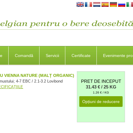
se
Comandă
Servicii
Certificate
Evenimente pro
U VIENNA NATURE (MALȚ ORGANIC)
PRET DE INCEPUT
mustului; 4-7 EBC / 2.1-3.2 Lovibond
31.43 € / 25 KG
CIFICAȚIILE
1.26 € / KG
Opțiuni de reducere