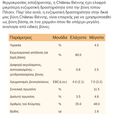
θερμοκρασίας αποξήρανσης, η Château Βιέννης έχει ελαφρά
μικρότερη ενζυματική δραστηριότητα από την βύνη τύπου
Πίλσεν. Παρ’ όλα αυτά, η ενζυματική δραστηριότητα στην δικιά
μας βύνη Château Βιέννης, είναι επαρκής για να χρησιμοποιηθεί
ως βύνη βάσης σε ένα χαρμάνι όπου θα υπάρχει μεγάλη
αναλογία από ειδικές βύνες.
Παράμετρος
Μονάδα
Ελάχιστο
Μέγιστο
Υγρασία
%
4.5
Εκχυλισματική απόδοση (σε
%
80.0
ξηρή βάση)
Διαφορά εκχυλίσματος,
λεπτοαλεσμένης –
%
0.8
2.5
χονδροαλεσμένης βύνης
Χρωματισμός βυνογλεύκους
EBC(Lov.)
4.0 (2.1)
7.0 (3.2)
Συνολική πρωτείνη
%
11.5
Διαλυτή πρωτείνη
%
3.5
4.8
Αριθμός τού Κόλμπαχ
%
35.0
48.0
Ιξώδες
cp
1.6