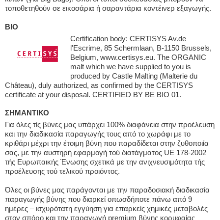
τοποθετηθούν σε εικοσάρια ή σαραντάρια κοντέινερ εξαγωγής.
BIO
Certification body: CERTISYS Av.de
l'Escrime, 85 Schermlaan, B-1150 Brussels,
Belgium, www.certisys.eu. The ORGANIC
malt which we have supplied to you is
produced by Castle Malting (Malterie du
Château), duly authorized, as confirmed by the CERTISYS
certificate at your disposal. CERTIFIED BY BE BIO 01.
ΣΗΜΑΝΤΙΚΟ
Για όλες τίς βύνες μας υπάρχει 100% διαφάνεια στην προέλευση
και την διαδικασία παραγωγής τους από το χωράφι με το
κριθάρι μέχρι την έτοιμη βύνη που παραδίδεται στην ζυθοποιία
σας, με την αυστηρή εφαρμογή τού διατάγματος UE 178-2002
τής Ευρωπαικής Ένωσης σχετικά με την ανιχνευσιμότητα τής
προέλευσης τού τελικού προιόντος.
Όλες οι βύνες μας παράγονται με την παραδοσιακή διαδικασία
παραγωγής βύνης που διαρκεί οπωσδήποτε πάνω από 9
ημέρες – ισχυρότατη εγγύηση για επαρκείς χημικές μεταβολές
στον σπόρο και την παραγωγή premium βύνης κορυφαίας