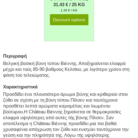
31.43 € / 25 KG
1.26 € / KG
Discount options
Περιγραφή
Βελγική βασική βύνη τύπου Βιέννης. Αποξηραίνεται ελαφρά
μέχρι και τούς 85-90 βαθμούς Κελσίου, με λιγότερο χρόνο στη
φάση τού τελειώματος.
Χαρακτηριστικά
Προσδίδει ένα πλουσιότερο άρωμα βύνης και κριθαριού στον
ζύθο σε σχέση με τη βύνη τύπου Πίλσεν και ταυτόχρονα
προσθέτει λεπτά αρώματα καραμέλας και λιωμένου
βούτυρου.Η Château Βιέννης ξηραίνεται σε θερμοκρασίες
ελαφρά υψηλότερες από αυτές τής βύνης Πίλσεν. Σαν
αποτέλεσμα η Château Βιέννης προσδίδει μια πιο βαθιά
χρυσαφένια απόχρωση τον ζύθο και ενισχύει ταυτόχρονα την
γεύση και την πληρότητά της. Λόγω τής υψηλότερης