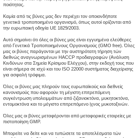
ποιότητας.
Καμία από τις βύνες μας δεν περιέχει τον οποιονδήποτε
γενετικά τροποποιημένο οργανισμό, όπως αυτοί ορίζονται από
την ευρωπαική οδηγία UE 1829/2003.
Αυτό σημαίνει ότι όλες οι βύνες μας είναι εγγυημένα ελεύθερες
από Γενετικά Τροποποιημένους Οργανισμούς (GMO free). Όλες
μας οι βύνες παράγονται με την αυστηρότατη τήρηση τών
διεθνώς αναγνωρισμένων HACCP προδιαγραφών (Ανάλυση
Κινδύνων στα Σημεία Κρίσιμου Ελέγχου), στην εκδοχή τους που
είναι σήμερα σε ισχύ και του ISO 22000 συστήματος διαχείρισης
για ασφαλή τρόφιμα.
Όλες οι βύνες μας πληρούν τους ευρωπαϊκούς και διεθνείς
κανονισμούς που αφορούν τη μέγιστη επιτρεπόμενη
συγκέντρωση υπολειμμάτων από ζιζανιοκτόνα, μυκητοκτόνα,
εντομοκτόνα και το μέγιστο επιτρεπόμενο ίχνος μυκοτοξινών.
Όλες μας οι βύνες μεταφέρονται από μεταφορικές εταιρείες με
πιστοποίηση GMP.
Μπορείτε να δείτε και να τυπώσετε τα αποτελέσματα τών