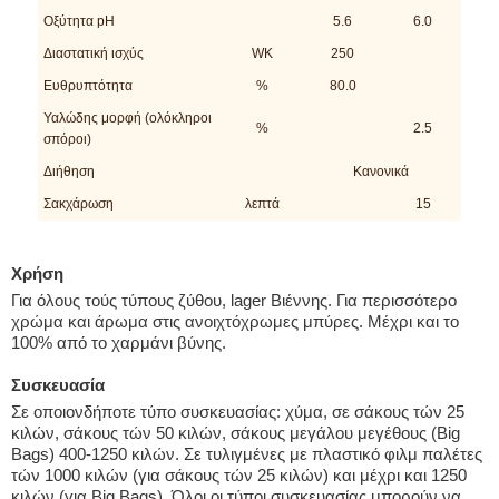
Οξύτητα pH
5.6
6.0
Διαστατική ισχύς
WK
250
Ευθρυπτότητα
%
80.0
Υαλώδης μορφή (ολόκληροι
%
2.5
σπόροι)
Διήθηση
Κανονικά
Σακχάρωση
λεπτά
15
Χρήση
Για όλους τούς τύπους ζύθου, lager Βιέννης. Για περισσότερο
χρώμα και άρωμα στις ανοιχτόχρωμες μπύρες. Μέχρι και το
100% από το χαρμάνι βύνης.
Συσκευασία
Σε οποιονδήποτε τύπο συσκευασίας: χύμα, σε σάκους τών 25
κιλών, σάκους τών 50 κιλών, σάκους μεγάλου μεγέθους (Big
Bags) 400-1250 κιλών. Σε τυλιγμένες με πλαστικό φιλμ παλέτες
τών 1000 κιλών (για σάκους τών 25 κιλών) και μέχρι και 1250
κιλών (για Big Bags). Όλοι οι τύποι συσκευασίας μπορούν να