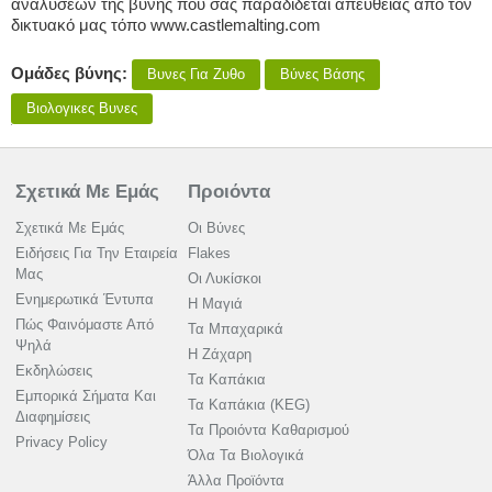
αναλύσεων τής βύνης πού σάς παραδίδεται απευθείας από τον
δικτυακό μας τόπο www.castlemalting.com
Ομάδες βύνης:
Βυνες Για Ζυθο
Βύνες Βάσης
Βιολογικες Βυνες
Σχετικά Με Εμάς
Προιόντα
Σχετικά Με Εμάς
Οι Βύνες
Ειδήσεις Για Την Εταιρεία
Flakes
Μας
Οι Λυκίσκοι
Ενημερωτικά Έντυπα
Η Μαγιά
Πώς Φαινόμαστε Από
Τα Μπαχαρικά
Ψηλά
Η Ζάχαρη
Εκδηλώσεις
Τα Καπάκια
Εμπορικά Σήματα Και
Τα Καπάκια (KEG)
Διαφημίσεις
Τα Προιόντα Καθαρισμού
Privacy Policy
Όλα Τα Βιολογικά
Άλλα Προϊόντα