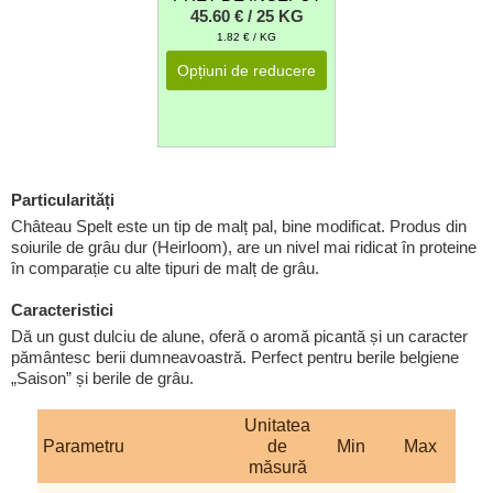
45.60 € / 25 KG
1.82 € / KG
Opțiuni de reducere
Particularități
Château Spelt este un tip de malț pal, bine modificat. Produs din
soiurile de grâu dur (Heirloom), are un nivel mai ridicat în proteine
în comparație cu alte tipuri de malț de grâu.
Caracteristici
Dă un gust dulciu de alune, oferă o aromă picantă și un caracter
pământesc berii dumneavoastră. Perfect pentru berile belgiene
„Saison” și berile de grâu.
Unitatea
Parametru
de
Min
Max
măsură