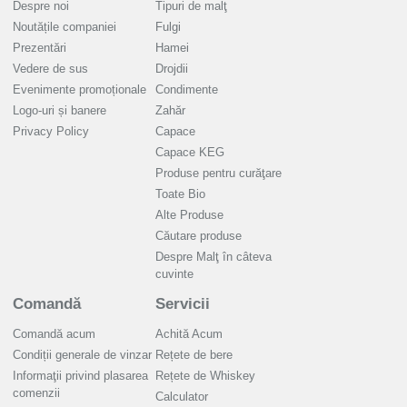
Despre noi
Tipuri de malţ
Noutățile companiei
Fulgi
Prezentări
Hamei
Vedere de sus
Drojdii
Evenimente promoționale
Condimente
Logo-uri și banere
Zahăr
Privacy Policy
Capace
Capace KEG
Produse pentru curăţare
Toate Bio
Alte Produse
Căutare produse
Despre Malţ în câteva
cuvinte
Comandă
Servicii
Comandă acum
Achită Acum
Condiții generale de vinzar
Rețete de bere
Informaţii privind plasarea
Rețete de Whiskey
comenzii
Calculator