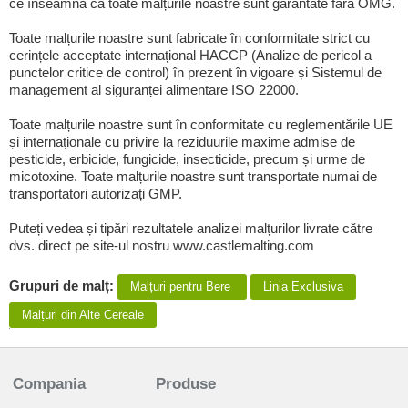
ce înseamnă că toate malțurile noastre sunt garantate fără OMG.
Toate malțurile noastre sunt fabricate în conformitate strict cu
cerințele acceptate internațional HACCP (Analize de pericol a
punctelor critice de control) în prezent în vigoare și Sistemul de
management al siguranței alimentare ISO 22000.
Toate malțurile noastre sunt în conformitate cu reglementările UE
și internaționale cu privire la reziduurile maxime admise de
pesticide, erbicide, fungicide, insecticide, precum și urme de
micotoxine. Toate malțurile noastre sunt transportate numai de
transportatori autorizați GMP.
Puteți vedea și tipări rezultatele analizei malțurilor livrate către
dvs. direct pe site-ul nostru www.castlemalting.com
Grupuri de malț:
Malțuri pentru Bere
Linia Exclusiva
Malțuri din Alte Cereale
Compania
Produse