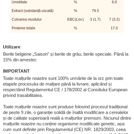
Umiditate
%
6.0
Extract (substanță uscată)
%
79.5
Culoarea mustului
EBC(Lov.)
3 (1.7)
7 (3.2)
Proteine totale
%
17.0
Utilizare
Berile belgiene „Saison” și berile de grâu, berile speciale. Până la
15% din amestec
IMPORTANT
Toate malțurile noastre sunt 100% urmărite de la orz prin toate
etapele procesului de malțare până la livrare, aplicând și
respectând Regulamentul CE / 178/2002 al Consiliului European
privind trasabilitatea.
Toate malțurile noastre sunt produse folosind procesul tradițional
de peste 9 zile, o garanție solidă de înaltă modificare a cerealelor
și de calitate superioară reală a malțurilor premium. Niciunul dintre
malțurile noastre nu conține organisme modificate genetic, așa
cum sunt definite prin Regulamentul (CE) NR. 1829/2003, ceea