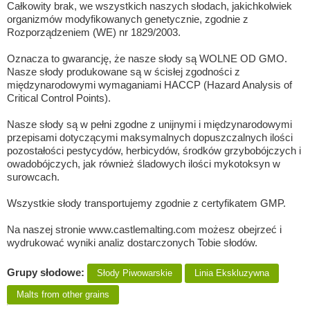
Całkowity brak, we wszystkich naszych słodach, jakichkolwiek
organizmów modyfikowanych genetycznie, zgodnie z
Rozporządzeniem (WE) nr 1829/2003.
Oznacza to gwarancję, że nasze słody są WOLNE OD GMO.
Nasze słody produkowane są w ścisłej zgodności z
międzynarodowymi wymaganiami HACCP (Hazard Analysis of
Critical Control Points).
Nasze słody są w pełni zgodne z unijnymi i międzynarodowymi
przepisami dotyczącymi maksymalnych dopuszczalnych ilości
pozostałości pestycydów, herbicydów, środków grzybobójczych i
owadobójczych, jak również śladowych ilości mykotoksyn w
surowcach.
Wszystkie słody transportujemy zgodnie z certyfikatem GMP.
Na naszej stronie www.castlemalting.com możesz obejrzeć i
wydrukować wyniki analiz dostarczonych Tobie słodów.
Grupy słodowe:
Słody Piwowarskie
Linia Ekskluzywna
Malts from other grains