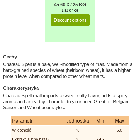
45.60 € / 25 KG
1.82 € / KG
Discount options
Cechy
Château Spelt is a pale, well-modified type of malt. Made from a
hard-grained species of wheat (heirloom wheat), it has a higher
protein level when compared to other wheat malts.
Charakterystyka
Château Spelt malt imparts a sweet nutty flavor, adds a spicy
aroma and an earthy character to your beer. Great for Belgian
Saison and Wheat beer styles.
Parametr
Jednostka
Min
Max
Wilgotność
%
6.0
Ekstrakt (sucha baza)
%
79.5