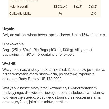
Kolor brzeczki
EBC(Lov.)
3 (1.7)
7 (3.2)
Całkowite białko
%
17.0
Użycie
Belgian saison, wheat beers, special beers. Up to 15% of the mix.
Opakowanie
Bags (25kg, 50kg); Big Bags (400 - 1,400kg). All types of
packaging – in 20’ or 40’ containers for export.
WAŻNE
Wszystkie nasze słody można prześledzić od upraw jęczmienia,
przez wszystkie etapy słodowania, po dostawę, zgodnie z
dekretem Rady Europy UE 178-2002.
Wszystkie nasze słody produkowane są z wykorzystaniem
tradycyjnego, dziewięciodniowego procesu słodowania – stanowi
to gwarancję stałego, wysokiego stopnia przetworzenia ziarna
oraz najwyższej jakości słodów premium.