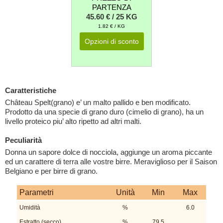
PARTENZA
45.60 € / 25 KG
1.82 € / KG
Opzioni di sconto
Caratteristiche
Château Spelt(grano) e’ un malto pallido e ben modificato.
Prodotto da una specie di grano duro (cimelio di grano), ha un
livello proteico piu’ alto ripetto ad altri malti.
Peculiarità
Donna un sapore dolce di nocciola, aggiunge un aroma piccante
ed un carattere di terra alle vostre birre. Meraviglioso per il Saison
Belgiano e per birre di grano.
Parametri
Unità
Min
Max
Umidità
%
6.0
Estratto (secco)
%
79.5