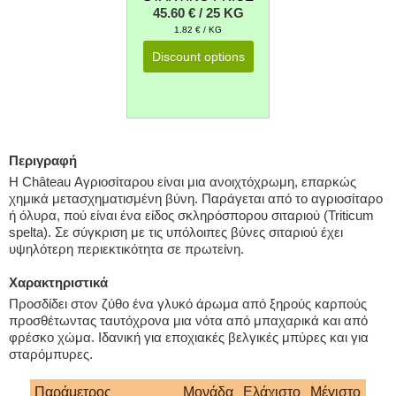
45.60 € / 25 KG
1.82 € / KG
Discount options
Περιγραφή
Η Château Αγριοσίταρου είναι μια ανοιχτόχρωμη, επαρκώς
χημικά μετασχηματισμένη βύνη. Παράγεται από το αγριοσίταρο
ή όλυρα, πού είναι ένα είδος σκληρόσπορου σιταριού (Triticum
spelta). Σε σύγκριση με τις υπόλοιπες βύνες σιταριού έχει
υψηλότερη περιεκτικότητα σε πρωτείνη.
Χαρακτηριστικά
Προσδίδει στον ζύθο ένα γλυκό άρωμα από ξηρούς καρπούς
προσθέτωντας ταυτόχρονα μια νότα από μπαχαρικά και από
φρέσκο χώμα. Ιδανική για εποχιακές βελγικές μπύρες και για
σταρόμπυρες.
Παράμετρος
Μονάδα
Ελάχιστο
Μέγιστο