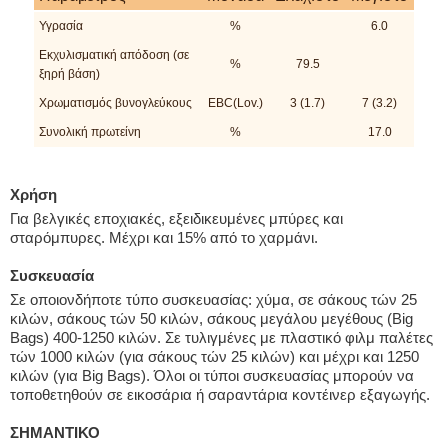
Υγρασία
%
6.0
Εκχυλισματική απόδοση (σε
%
79.5
ξηρή βάση)
Χρωματισμός βυνογλεύκους
EBC(Lov.)
3 (1.7)
7 (3.2)
Συνολική πρωτείνη
%
17.0
Χρήση
Για βελγικές εποχιακές, εξειδικευμένες μπύρες και
σταρόμπυρες. Μέχρι και 15% από το χαρμάνι.
Συσκευασία
Σε οποιονδήποτε τύπο συσκευασίας: χύμα, σε σάκους τών 25
κιλών, σάκους τών 50 κιλών, σάκους μεγάλου μεγέθους (Big
Bags) 400-1250 κιλών. Σε τυλιγμένες με πλαστικό φιλμ παλέτες
τών 1000 κιλών (για σάκους τών 25 κιλών) και μέχρι και 1250
κιλών (για Big Bags). Όλοι οι τύποι συσκευασίας μπορούν να
τοποθετηθούν σε εικοσάρια ή σαραντάρια κοντέινερ εξαγωγής.
ΣΗΜΑΝΤΙΚΟ