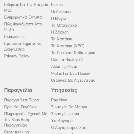
Ειδήσεις Για Την Εταιρεία
Flakes
Μας
Οι Λυκίσκοι
Ενημερωτικά Έντυπα
Η Μαγιά
Πώς Φαινόμαστε Από
Τα Μπαχαρικά
Ψηλά
Η Ζάχαρη
Εκδηλώσεις
Τα Καπάκια
Εμπορικά Σήματα Και
Τα Καπάκια (KEG)
Διαφημίσεις
Τα Προιόντα Καθαρισμού
Privacy Policy
Όλα Τα Βιολογικά
Άλλα Προϊόντα
Ψάξτε Για Ένα Προιόν
Οι Βύνες Με Λίγες Λέξεις
Παραγγελία
Υπηρεσίες
Παραγγείλετε Τώρα
Pay Now
Όροι Και Συνθήκες
Συνταγές Για Μπύρα
Πληροφορίες Σχετικά Με
Συνταγές ουίσκι
Την Κατάθεση
Υπολογισμοί
Παραγγελίας
Ο Λογαριασμός Σας
Order tracking