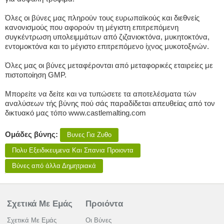
Όλες οι βύνες μας πληρούν τους ευρωπαϊκούς και διεθνείς
κανονισμούς που αφορούν τη μέγιστη επιτρεπόμενη
συγκέντρωση υπολειμμάτων από ζιζανιοκτόνα, μυκητοκτόνα,
εντομοκτόνα και το μέγιστο επιτρεπόμενο ίχνος μυκοτοξινών.
Όλες μας οι βύνες μεταφέρονται από μεταφορικές εταιρείες με
πιστοποίηση GMP.
Μπορείτε να δείτε και να τυπώσετε τα αποτελέσματα τών
αναλύσεων τής βύνης πού σάς παραδίδεται απευθείας από τον
δικτυακό μας τόπο www.castlemalting.com
Ομάδες βύνης:
Βυνες Για Ζυθο
Πολυ Εξειδικευμενα Και Σπανια Προιοντα
Βύνες από άλλα Δημητριακά
Σχετικά Με Εμάς
Προιόντα
Σχετικά Με Εμάς
Οι Βύνες