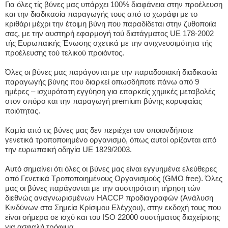
Για όλες τίς βύνες μας υπάρχει 100% διαφάνεια στην προέλευση
και την διαδικασία παραγωγής τους από το χωράφι με το
κριθάρι μέχρι την έτοιμη βύνη που παραδίδεται στην ζυθοποιία
σας, με την αυστηρή εφαρμογή τού διατάγματος UE 178-2002
τής Ευρωπαικής Ένωσης σχετικά με την ανιχνευσιμότητα τής
προέλευσης τού τελικού προιόντος.
Όλες οι βύνες μας παράγονται με την παραδοσιακή διαδικασία
παραγωγής βύνης που διαρκεί οπωσδήποτε πάνω από 9
ημέρες – ισχυρότατη εγγύηση για επαρκείς χημικές μεταβολές
στον σπόρο και την παραγωγή premium βύνης κορυφαίας
ποιότητας.
Καμία από τις βύνες μας δεν περιέχει τον οποιονδήποτε
γενετικά τροποποιημένο οργανισμό, όπως αυτοί ορίζονται από
την ευρωπαική οδηγία UE 1829/2003.
Αυτό σημαίνει ότι όλες οι βύνες μας είναι εγγυημένα ελεύθερες
από Γενετικά Τροποποιημένους Οργανισμούς (GMO free). Όλες
μας οι βύνες παράγονται με την αυστηρότατη τήρηση τών
διεθνώς αναγνωρισμένων HACCP προδιαγραφών (Ανάλυση
Κινδύνων στα Σημεία Κρίσιμου Ελέγχου), στην εκδοχή τους που
είναι σήμερα σε ισχύ και του ISO 22000 συστήματος διαχείρισης
για ασφαλή τρόφιμα.