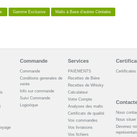
rie
Gamme Exclusive
Malts à Base d’autres Céréales
Commande
Services
Certifica
Commande
PAIEMENTS
Certificates
Conditions generales de
Recettes de Bière
vente
Recettes de Whisky
Info sur commande
is
Сalculateur
Suivi Commande
Votre Compte
Contact
Logistique
i
Analyses des malts
Nous contac
Certificats de qualité
Nous situer
Vos commandes
Devenez no
toyage
Vos livraisons
représentan
Vos fichiers