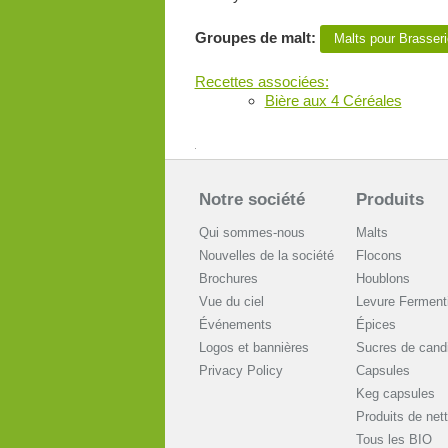
Groupes de malt:
Malts pour Brasse
Recettes associées:
Bière aux 4 Céréales
Notre société
Produits
Qui sommes-nous
Malts
Nouvelles de la société
Flocons
Brochures
Houblons
Vue du ciel
Levure Ferment
Événements
Épices
Logos et bannières
Sucres de cand
Privacy Policy
Capsules
Keg capsules
Produits de net
Tous les BIO