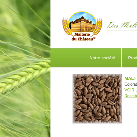
Notre société
Prod
MALT
Colora
VOIR 
Recett