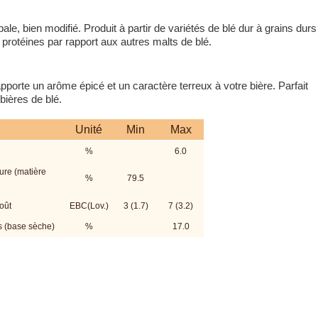
le, bien modifié. Produit à partir de variétés de blé dur à grains durs
 protéines par rapport aux autres malts de blé.
apporte un arôme épicé et un caractère terreux à votre bière. Parfait
bières de blé.
Unité
Min
Max
%
6.0
ture (matière
%
79.5
oût
EBC(Lov.)
3 (1.7)
7 (3.2)
s (base sèche)
%
17.0