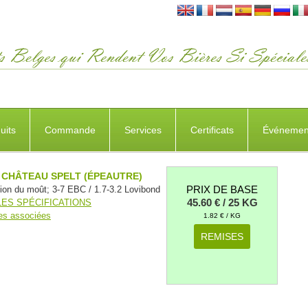
uits
Commande
Services
Certificats
Événemen
 CHÂTEAU SPELT (ÉPEAUTRE)
PRIX DE BASE
tion du moût; 3-7 EBC / 1.7-3.2 Lovibond
45.60 € / 25 KG
LES SPÉCIFICATIONS
es associées
1.82 € / KG
REMISES