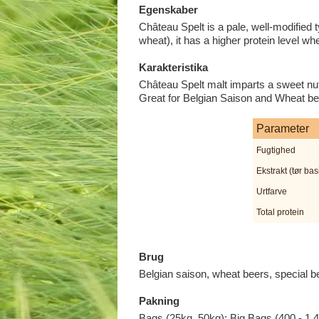
Egenskaber
Château Spelt is a pale, well-modified
wheat), it has a higher protein level w
Karakteristika
Château Spelt malt imparts a sweet nut
Great for Belgian Saison and Wheat bee
Parameter
Fugtighed
Ekstrakt (tør bas
Urtfarve
Total protein
Brug
Belgian saison, wheat beers, special b
Pakning
Bags (25kg, 50kg); Big Bags (400 - 1,400