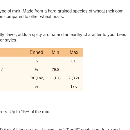
 type of malt. Made from a hard-grained species of wheat (heirloom
hen compared to other wheat malts.
ty flavor, adds a spicy aroma and an earthy character to your beer.
r styles.
Enhed
Min
Max
%
6.0
is)
%
79.5
EBC(Lov.)
3 (1.7)
7 (3.2)
%
17.0
eers. Up to 15% of the mix.
kg). All types of packaging – in 20’ or 40’ containers for export.