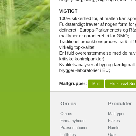
VIGTIGT
100% sikkerhed for, at malten kan spores
Fuldstændigt fravær af nogen form for 
defineret i Europa-Parlamentets og Råde
malttyper er garanteret fri for GMO;
Traditionel produktionsproces fra 9 til 1
virkelig topkvalitet!
Er i fuld overenstemmelse med de nuv
kritiske kontrolpunkter);
Kvalitetsanalyser af byg og færdigmalt
bryggeri-laboratorier i EU;
Maltgrupper:
Malt
Eksklusivt Sor
Om os
Produkter
Om os
Malttyper
Firma nyheder
Flakes
Præsentationer
Humle
Luftfotos
Gær