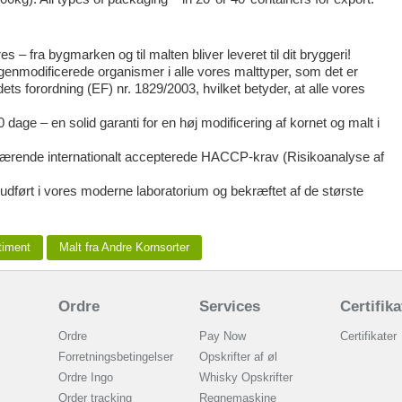
 – fra bygmarken og til malten bliver leveret til dit bryggeri!
genmodificerede organismer i alle vores malttyper, som det er
ts forordning (EF) nr. 1829/2003, hvilket betyder, at alle vores
0 dage – en solid garanti for en høj modificering af kornet og malt i
ærende internationalt accepterede HACCP-krav (Risikoanalyse af
 udført i vores moderne laboratorium og bekræftet af de største
timent
Malt fra Andre Kornsorter
Ordre
Services
Certifika
Ordre
Pay Now
Certifikater
Forretningsbetingelser
Opskrifter af øl
Ordre Ingo
Whisky Opskrifter
Order tracking
Regnemaskine