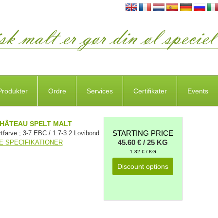
Produkter
Ordre
Services
Certifikater
Events
HÂTEAU SPELT MALT
STARTING PRICE
rtfarve ; 3-7 EBC / 1.7-3.2 Lovibond
45.60 € / 25 KG
E SPECIFIKATIONER
1.82 € / KG
Discount options