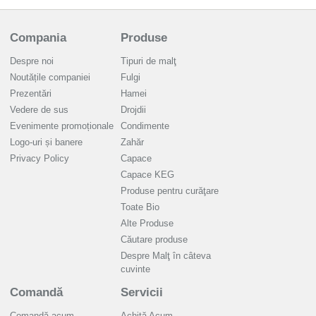
Compania
Produse
Despre noi
Tipuri de malţ
Noutățile companiei
Fulgi
Prezentări
Hamei
Vedere de sus
Drojdii
Evenimente promoționale
Condimente
Logo-uri și banere
Zahăr
Privacy Policy
Capace
Capace KEG
Produse pentru curăţare
Toate Bio
Alte Produse
Căutare produse
Despre Malţ în câteva
cuvinte
Comandă
Servicii
Comandă acum
Achită Acum