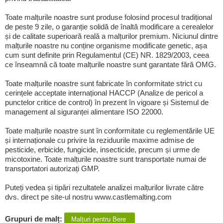
Toate malțurile noastre sunt produse folosind procesul tradițional
de peste 9 zile, o garanție solidă de înaltă modificare a cerealelor
și de calitate superioară reală a malțurilor premium. Niciunul dintre
malțurile noastre nu conține organisme modificate genetic, așa
cum sunt definite prin Regulamentul (CE) NR. 1829/2003, ceea
ce înseamnă că toate malțurile noastre sunt garantate fără OMG.
Toate malțurile noastre sunt fabricate în conformitate strict cu
cerințele acceptate internațional HACCP (Analize de pericol a
punctelor critice de control) în prezent în vigoare și Sistemul de
management al siguranței alimentare ISO 22000.
Toate malțurile noastre sunt în conformitate cu reglementările UE
și internaționale cu privire la reziduurile maxime admise de
pesticide, erbicide, fungicide, insecticide, precum și urme de
micotoxine. Toate malțurile noastre sunt transportate numai de
transportatori autorizați GMP.
Puteți vedea și tipări rezultatele analizei malțurilor livrate către
dvs. direct pe site-ul nostru www.castlemalting.com
Grupuri de malț:
Malțuri pentru Bere