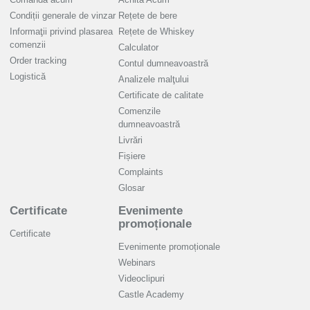
Condiții generale de vinzar
Rețete de bere
Informaţii privind plasarea
Rețete de Whiskey
comenzii
Calculator
Order tracking
Contul dumneavoastră
Logistică
Analizele malţului
Certificate de calitate
Comenzile
dumneavoastră
Livrări
Fișiere
Complaints
Glosar
Certificate
Evenimente
promoționale
Certificate
Evenimente promoționale
Webinars
Videoclipuri
Castle Academy