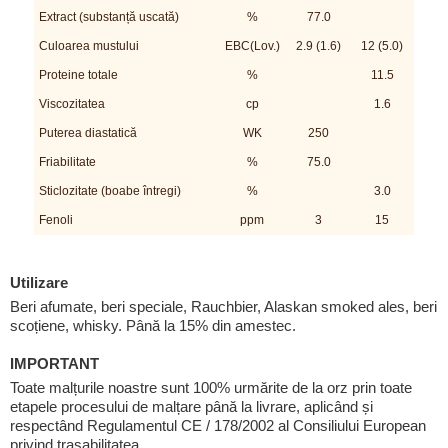
Extract (substanță uscată)
%
77.0
Culoarea mustului
EBC(Lov.)
2.9 (1.6)
12 (5.0)
Proteine totale
%
11.5
Viscozitatea
cp
1.6
Puterea diastatică
WK
250
Friabilitate
%
75.0
Sticlozitate (boabe întregi)
%
3.0
Fenoli
ppm
3
15
Utilizare
Beri afumate, beri speciale, Rauchbier, Alaskan smoked ales, beri
scoțiene, whisky. Până la 15% din amestec.
IMPORTANT
Toate malțurile noastre sunt 100% urmărite de la orz prin toate
etapele procesului de malțare până la livrare, aplicând și
respectând Regulamentul CE / 178/2002 al Consiliului European
privind trasabilitatea.