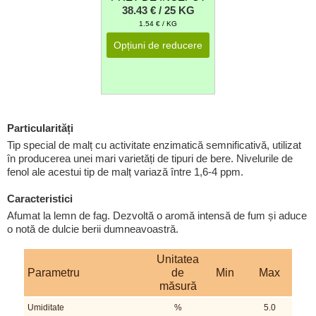
38.43 € / 25 KG
1.54 € / KG
Opțiuni de reducere
Particularități
Tip special de malț cu activitate enzimatică semnificativă, utilizat
în producerea unei mari varietăți de tipuri de bere. Nivelurile de
fenol ale acestui tip de malț variază între 1,6-4 ppm.
Caracteristici
Afumat la lemn de fag. Dezvoltă o aromă intensă de fum și aduce
o notă de dulcie berii dumneavoastră.
Unitatea
Parametru
de
Min
Max
măsură
Umiditate
%
5.0