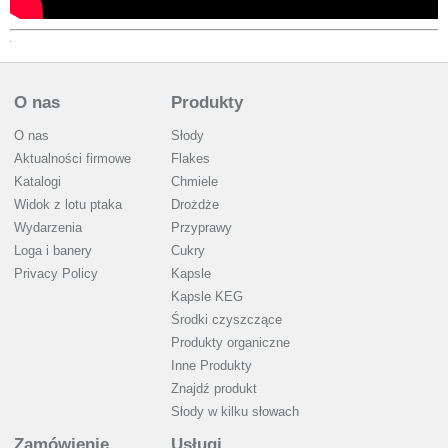
O nas
Produkty
O nas
Słody
Aktualności firmowe
Flakes
Katalogi
Chmiele
Widok z lotu ptaka
Drożdże
Wydarzenia
Przyprawy
Loga i banery
Cukry
Privacy Policy
Kapsle
Kapsle KEG
Środki czyszczące
Produkty organiczne
Inne Produkty
Znajdź produkt
Słody w kilku słowach
Zamówienie
Usługi