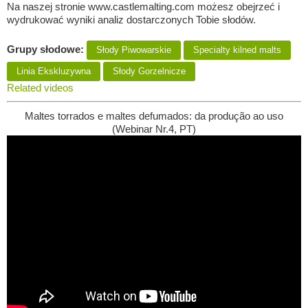
Na naszej stronie www.castlemalting.com możesz obejrzeć i
wydrukować wyniki analiz dostarczonych Tobie słodów.
Grupy słodowe:
Słody Piwowarskie
Specialty kilned malts
Linia Ekskluzywna
Słody Gorzelnicze
Related videos
Maltes torrados e maltes defumados: da produção ao uso
(Webinar Nr.4, PT)