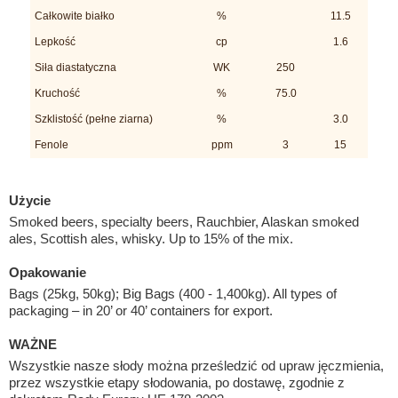
Całkowite białko
%
11.5
Lepkość
cp
1.6
Siła diastatyczna
WK
250
Kruchość
%
75.0
Szklistość (pełne ziarna)
%
3.0
Fenole
ppm
3
15
Użycie
Smoked beers, specialty beers, Rauchbier, Alaskan smoked
ales, Scottish ales, whisky. Up to 15% of the mix.
Opakowanie
Bags (25kg, 50kg); Big Bags (400 - 1,400kg). All types of
packaging – in 20’ or 40’ containers for export.
WAŻNE
Wszystkie nasze słody można prześledzić od upraw jęczmienia,
przez wszystkie etapy słodowania, po dostawę, zgodnie z