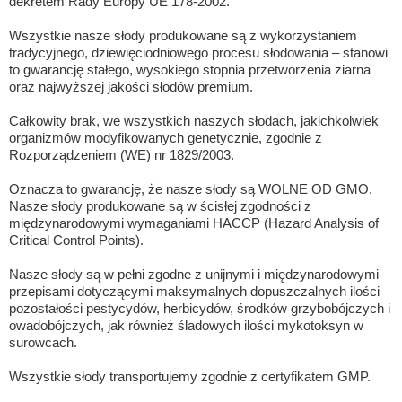
dekretem Rady Europy UE 178-2002.
Wszystkie nasze słody produkowane są z wykorzystaniem
tradycyjnego, dziewięciodniowego procesu słodowania – stanowi
to gwarancję stałego, wysokiego stopnia przetworzenia ziarna
oraz najwyższej jakości słodów premium.
Całkowity brak, we wszystkich naszych słodach, jakichkolwiek
organizmów modyfikowanych genetycznie, zgodnie z
Rozporządzeniem (WE) nr 1829/2003.
Oznacza to gwarancję, że nasze słody są WOLNE OD GMO.
Nasze słody produkowane są w ścisłej zgodności z
międzynarodowymi wymaganiami HACCP (Hazard Analysis of
Critical Control Points).
Nasze słody są w pełni zgodne z unijnymi i międzynarodowymi
przepisami dotyczącymi maksymalnych dopuszczalnych ilości
pozostałości pestycydów, herbicydów, środków grzybobójczych i
owadobójczych, jak również śladowych ilości mykotoksyn w
surowcach.
Wszystkie słody transportujemy zgodnie z certyfikatem GMP.