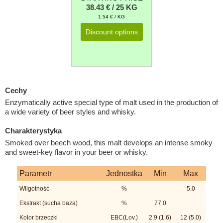
38.43 € / 25 KG
1.54 € / KG
Discount options
Cechy
Enzymatically active special type of malt used in the production of
a wide variety of beer styles and whisky.
Charakterystyka
Smoked over beech wood, this malt develops an intense smoky
and sweet-key flavor in your beer or whisky.
Parametr
Jednostka
Min
Max
Wilgotność
%
5.0
Ekstrakt (sucha baza)
%
77.0
Kolor brzeczki
EBC(Lov.)
2.9 (1.6)
12 (5.0)