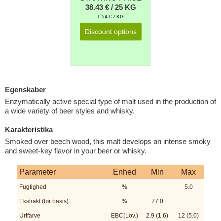
38.43 € / 25 KG
1.54 € / KG
Discount options
Egenskaber
Enzymatically active special type of malt used in the production of
a wide variety of beer styles and whisky.
Karakteristika
Smoked over beech wood, this malt develops an intense smoky
and sweet-key flavor in your beer or whisky.
Parameter
Enhed
Min
Max
Fugtighed
%
5.0
Ekstrakt (tør basis)
%
77.0
Urtfarve
EBC(Lov.)
2.9 (1.6)
12 (5.0)