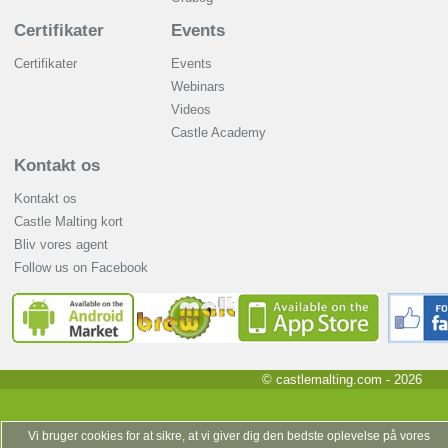
Certifikater
Events
Certifikater
Events
Webinars
Videos
Castle Academy
Kontakt os
Kontakt os
Castle Malting kort
Bliv vores agent
Follow us on Facebook
© castlemalting.com -
2026
Vi bruger cookies for at sikre, at vi giver dig den bedste oplevelse på vores