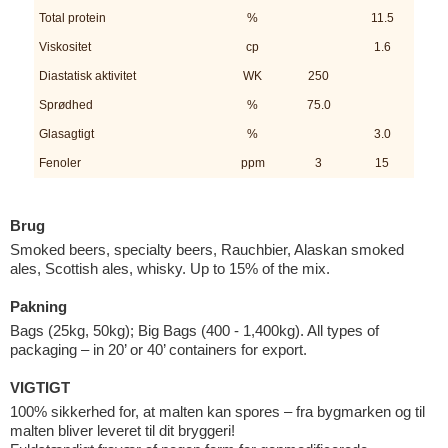
Total protein
%
11.5
Viskositet
cp
1.6
Diastatisk aktivitet
WK
250
Sprødhed
%
75.0
Glasagtigt
%
3.0
Fenoler
ppm
3
15
Brug
Smoked beers, specialty beers, Rauchbier, Alaskan smoked
ales, Scottish ales, whisky. Up to 15% of the mix.
Pakning
Bags (25kg, 50kg); Big Bags (400 - 1,400kg). All types of
packaging – in 20’ or 40’ containers for export.
VIGTIGT
100% sikkerhed for, at malten kan spores – fra bygmarken og til
malten bliver leveret til dit bryggeri!