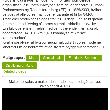
Fuldstændigt fravær af nogen form for genmodificerede
organismer i alle vores malttyper, som det er defineret i Europa-
Parlamentets og Rådets forordning (EF) nr. 1829/2003, hvilket
betyder, at alle vores malttyper er garanteret fri for GMO;
Traditionel produktionsproces fra 9 til 10 dage – en solid garanti
for en høj modificering af kornet og malt i virkelig topkvalitet!
Er i fuld overenstemmelse med de nuværende internationalt
accepterede HACCP-krav (Risikoanalyse af kritiske
kontrolpunkter);
Kvalitetsanalyser af byg og færdigmalt udført i vores moderne
laboratorium og bekræftet af de største bryggeri-laboratorier i EU;
Maltgrupper:
Malt
Special malt
Eksklusivt Sortiment
Distillering af Malte
Related videos
Maltes torrados e maltes defumados: da produção ao uso
(Webinar Nr.4, PT)