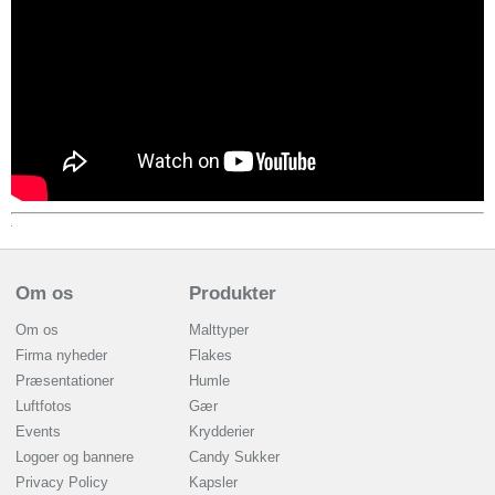
Om os
Produkter
Om os
Malttyper
Firma nyheder
Flakes
Præsentationer
Humle
Luftfotos
Gær
Events
Krydderier
Logoer og bannere
Candy Sukker
Privacy Policy
Kapsler