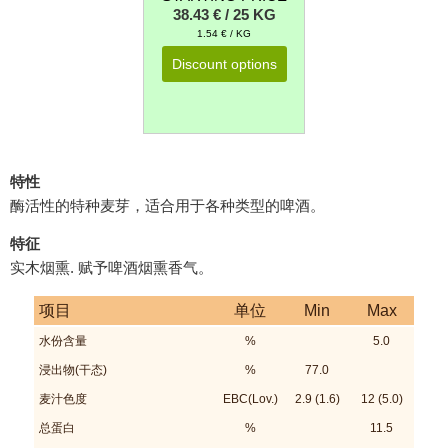
38.43 € / 25 KG
1.54 € / KG
Discount options
特性
酶活性的特种麦芽，适合用于各种类型的啤酒。
特征
实木烟熏. 赋予啤酒烟熏香气。
项目
单位
Min
Max
水份含量
%
5.0
浸出物(干态)
%
77.0
麦汁色度
EBC(Lov.)
2.9 (1.6)
12 (5.0)
总蛋白
%
11.5