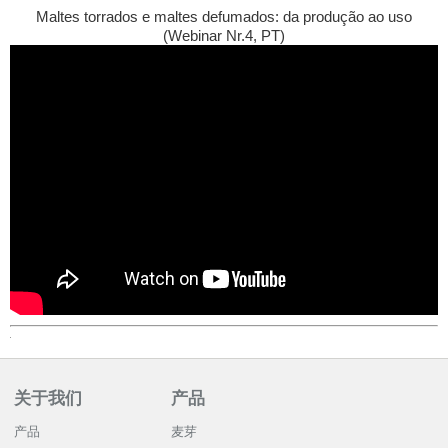
Maltes torrados e maltes defumados: da produção ao uso
(Webinar Nr.4, PT)
关于我们
产品
产品
麦芽