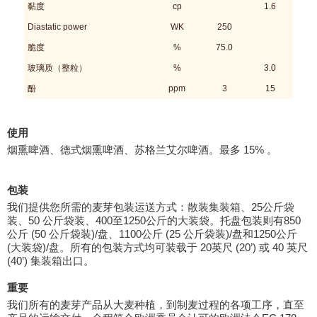
黏度
cp
1.6
Diastatic power
WK
250
脆度
%
75.0
玻璃质（整粒）
%
3.0
酚
ppm
3
15
使用
烟熏啤酒、德式烟熏啤酒、苏格兰艾尔啤酒。最多 15% 。
包装
我们提供您所需的麦芽包装运送方式：散装集装箱、25公斤袋
装、50 公斤袋装、400至1250公斤的大装袋。托盘包装则有850
公斤 (50 公斤袋装)/盘、1100公斤 (25 公斤袋装)/盘和1250公斤
(大装袋)/盘。所有的包装方式均可装载于 20英尺 (20’) 或 40 英尺
(40’) 集装箱出口。
重要
我们所有的麦芽产品从大麦种植，到制麦过程的各项工序，直至