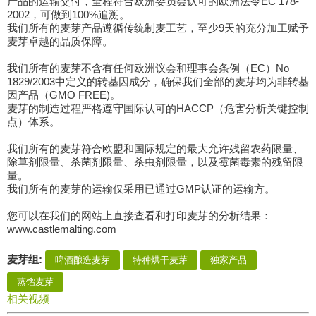
产品的运输交付，全程符合欧洲委员会认可的欧洲法令EC 178-
2002，可做到100%追溯。
我们所有的麦芽产品遵循传统制麦工艺，至少9天的充分加工赋予
麦芽卓越的品质保障。
我们所有的麦芽不含有任何欧洲议会和理事会条例（EC）No
1829/2003中定义的转基因成分，确保我们全部的麦芽均为非转基
因产品（GMO FREE)。
麦芽的制造过程严格遵守国际认可的HACCP（危害分析关键控制
点）体系。
我们所有的麦芽符合欧盟和国际规定的最大允许残留农药限量、
除草剂限量、杀菌剂限量、杀虫剂限量，以及霉菌毒素的残留限
量。
我们所有的麦芽的运输仅采用已通过GMP认证的运输方。
您可以在我们的网站上直接查看和打印麦芽的分析结果：
www.castlemalting.com
麦芽组:
啤酒酿造麦芽
特种烘干麦芽
独家产品
蒸馏麦芽
相关视频