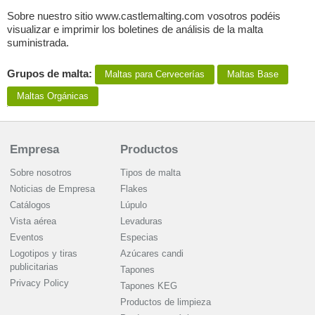
Sobre nuestro sitio www.castlemalting.com vosotros podéis
visualizar e imprimir los boletines de análisis de la malta
suministrada.
Grupos de malta:
Maltas para Сervecerías
Maltas Base
Maltas Orgánicas
Empresa
Productos
Sobre nosotros
Tipos de malta
Noticias de Empresa
Flakes
Catálogos
Lúpulo
Vista aérea
Levaduras
Eventos
Especias
Logotipos y tiras
Azúcares candi
publicitarias
Tapones
Privacy Policy
Tapones KEG
Productos de limpieza