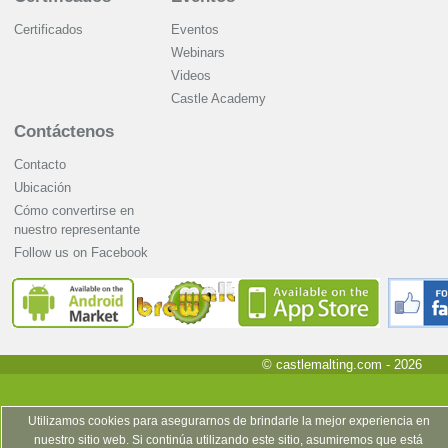
Certificados
Eventos
Webinars
Videos
Castle Academy
Contáctenos
Contacto
Ubicación
Cómo convertirse en
nuestro representante
Follow us on Facebook
© castlemalting.com -
2026
Utilizamos cookies para asegurarnos de brindarle la mejor experiencia en
nuestro sitio web. Si continúa utilizando este sitio, asumiremos que está