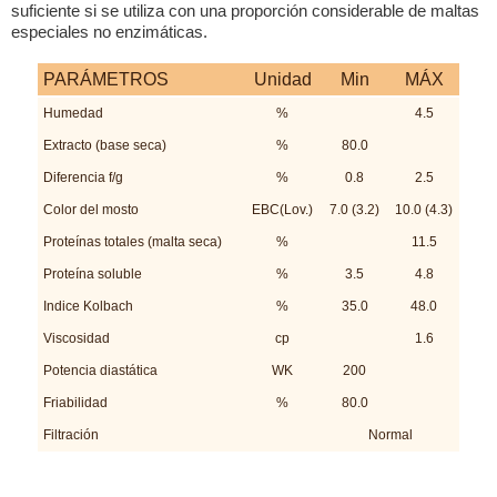
suficiente si se utiliza con una proporción considerable de maltas
especiales no enzimáticas.
PARÁMETROS
Unidad
Min
MÁX
Humedad
%
4.5
Extracto (base seca)
%
80.0
Diferencia f/g
%
0.8
2.5
Color del mosto
EBC(Lov.)
7.0 (3.2)
10.0 (4.3)
Proteínas totales (malta seca)
%
11.5
Proteína soluble
%
3.5
4.8
Indice Kolbach
%
35.0
48.0
Viscosidad
cp
1.6
Potencia diastática
WK
200
Friabilidad
%
80.0
Filtración
Normal