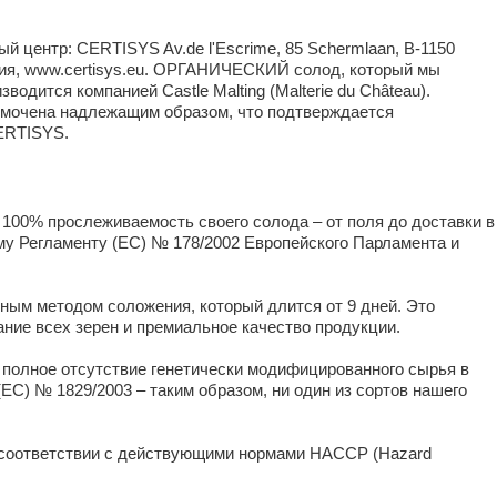
 центр: CERTISYS Av.de l'Escrime, 85 Schermlaan, B-1150
ия, www.certisys.eu. ОРГАНИЧЕСКИЙ солод, который мы
водится компанией Castle Malting (Malterie du Château).
мочена надлежащим образом, что подтверждается
ERTISYS.
т 100% прослеживаемость своего солода – от поля до доставки в
ому Регламенту (ЕС) № 178/2002 Европейского Парламента и
ым методом соложения, который длится от 9 дней. Это
ние всех зерен и премиальное качество продукции.
т полное отсутствие генетически модифицированного сырья в
ЕС) № 1829/2003 – таким образом, ни один из сортов нашего
 соответствии с действующими нормами HACCP (Hazard