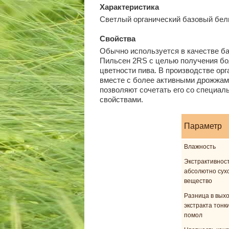
Характеристика
Светлый органический базовый бель
Свойства
Обычно используется в качестве ба
Пильсен 2RS с целью получения бол
цветности пива. В производстве орг
вместе с более активными дрожжам
позволяют сочетать его со специа
свойствами.
Параметр
Влажность
Экстрактивност
абсолютно сух
вещество
Разница в вых
экстракта тонки
помол