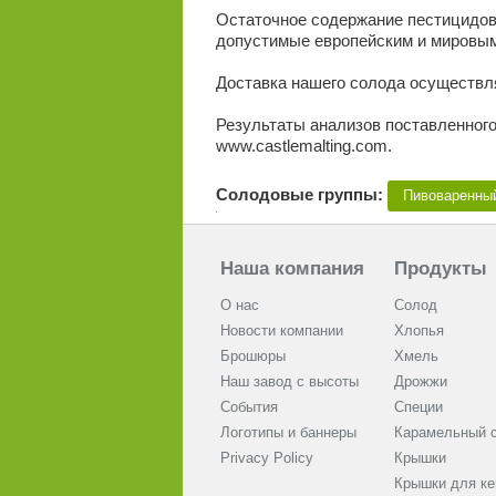
Остаточное содержание пестицидов
допустимые европейским и мировым
Доставка нашего солода осуществ
Результаты анализов поставленного
www.castlemalting.com.
Солодовые группы:
Пивоваренны
Наша компания
Продукты
О нас
Солод
Новости компании
Хлопья
Брошюры
Хмель
Наш завод с высоты
Дрожжи
События
Cпеции
Логотипы и баннеры
Карамельный 
Privacy Policy
Крышки
Крышки для ке