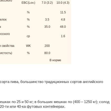
рессного
EBC(Lov.)
7.0 (3.2)
10.0 (4.3)
%
11.5
елок
%
3.5
4.8
а
%
35.0
48.0
ессного
cp
1.6
е свойства
WK
200
истость)
%
80.0
В норме
 сорта пива, большинство традиционных сортов английского
шках по 25 и 50 кг; в больших мешках по (400 – 1250 кг); солод
20-ти или 40-ка футовых контейнерах.