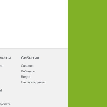
икаты
События
ты
События
Вебинары
Видео
Castle академия
ы
ждение