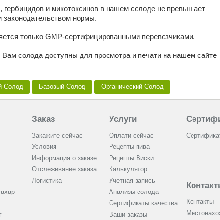
, гербицидов и микотоксинов в нашем солоде не превышает
 законодательством нормы.
ляется только GMP-сертифицированными перевозчиками.
 Вам солода доступны для просмотра и печати на нашем сайте
й Солод
Базовый Солод
Органический Cолод
Заказ
Услуги
Сертиф
Закажите сейчас
Оплати сейчас
Сертифика
Условия
Рецепты пива
Информация о заказе
Рецепты Виски
Отслеживание заказа
Калькулятор
Логистика
Учетная запись
Контакт
сахар
Анализы солода
Контакты
Сертификаты качества
Местонахо
г
Ваши заказы