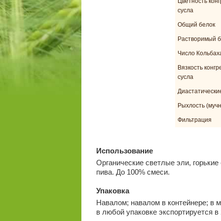
Цветность конг
сусла
Общий белок
Растворимый б
Число Кольбах
Вязкость конгр
сусла
Диастатически
Рыхлость (мучн
Фильтрация
Использование
Органические светлые эли, горькие
пива. До 100% смеси.
Упаковка
Навалом; навалом в контейнере; в ме
в любой упаковке экспортируется в 