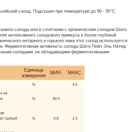
гийский солод. Подсушен при температуре до 90 - 95°C.
зового солода или в сочетании с органическим солодом Шато
ее интенсивного солодового привкуса и более глубокой
анического янтарного и горького пива этот солод используется
и. Ферментативная активность солода Шато Пейл Эль Натюр
льными солодами, не обладающими ферментативными
Единица
МИН.
МАКС.
измерения
%
4.5
ь на
ое
%
80.0
оде
й / грубый
%
0.8
2.5