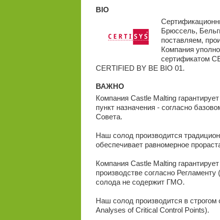
BIO
Сертификационный
Брюссель, Бельг
поставляем, произ
Компания уполно
сертификатом C
CERTIFIED BY BE BIO 01.
ВАЖНО
Компания Castle Malting гарантируе
пункт назначения - согласно базов
Совета.
Наш солод производится традиционн
обеспечивает равномерное прораста
Компания Castle Malting гарантируе
производстве согласно Регламенту (
солода не содержит ГМО.
Наш солод производится в строгом
Analyses of Critical Control Points).