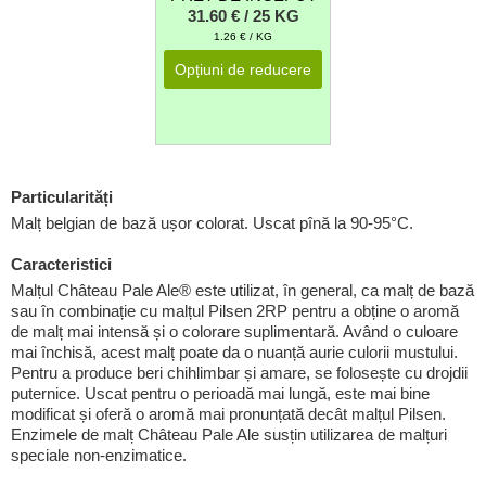
31.60 € / 25 KG
1.26 € / KG
Opțiuni de reducere
Particularități
Malț belgian de bază ușor colorat. Uscat pînă la 90-95°C.
Caracteristici
Malțul Château Pale Ale® este utilizat, în general, ca malț de bază
sau în combinație cu malțul Pilsen 2RP pentru a obține o aromă
de malț mai intensă și o colorare suplimentară. Având o culoare
mai închisă, acest malț poate da o nuanță aurie culorii mustului.
Pentru a produce beri chihlimbar și amare, se folosește cu drojdii
puternice. Uscat pentru o perioadă mai lungă, este mai bine
modificat și oferă o aromă mai pronunțată decât malțul Pilsen.
Enzimele de malț Château Pale Ale susțin utilizarea de malțuri
speciale non-enzimatice.