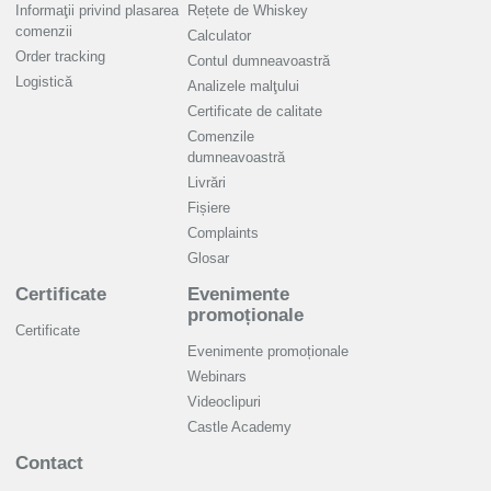
Informaţii privind plasarea
Rețete de Whiskey
comenzii
Calculator
Order tracking
Contul dumneavoastră
Logistică
Analizele malţului
Certificate de calitate
Comenzile
dumneavoastră
Livrări
Fișiere
Complaints
Glosar
Certificate
Evenimente
promoționale
Certificate
Evenimente promoționale
Webinars
Videoclipuri
Castle Academy
Contact