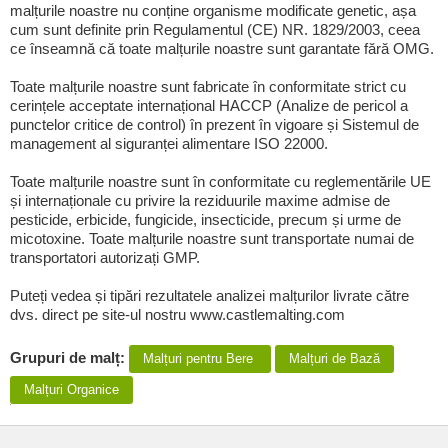
malțurile noastre nu conține organisme modificate genetic, așa
cum sunt definite prin Regulamentul (CE) NR. 1829/2003, ceea
ce înseamnă că toate malțurile noastre sunt garantate fără OMG.
Toate malțurile noastre sunt fabricate în conformitate strict cu
cerințele acceptate internațional HACCP (Analize de pericol a
punctelor critice de control) în prezent în vigoare și Sistemul de
management al siguranței alimentare ISO 22000.
Toate malțurile noastre sunt în conformitate cu reglementările UE
și internaționale cu privire la reziduurile maxime admise de
pesticide, erbicide, fungicide, insecticide, precum și urme de
micotoxine. Toate malțurile noastre sunt transportate numai de
transportatori autorizați GMP.
Puteți vedea și tipări rezultatele analizei malțurilor livrate către
dvs. direct pe site-ul nostru www.castlemalting.com
Grupuri de malț:
Malțuri pentru Bere
Malțuri de Bază
Malțuri Organice