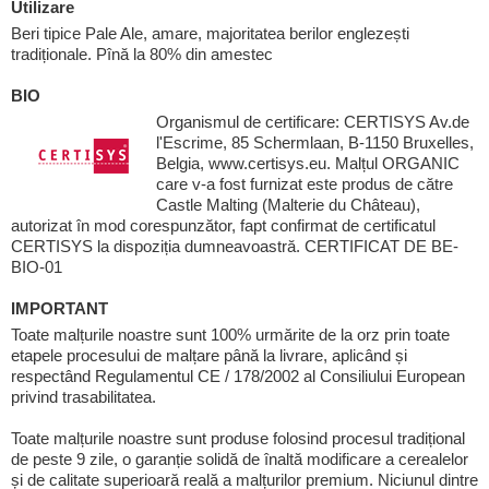
Utilizare
Beri tipice Pale Ale, amare, majoritatea berilor englezești
tradiționale. Pînă la 80% din amestec
BIO
Organismul de certificare: CERTISYS Av.de
l'Escrime, 85 Schermlaan, B-1150 Bruxelles,
Belgia, www.certisys.eu. Malțul ORGANIC
care v-a fost furnizat este produs de către
Castle Malting (Malterie du Château),
autorizat în mod corespunzător, fapt confirmat de certificatul
CERTISYS la dispoziția dumneavoastră. CERTIFICAT DE BE-
BIO-01
IMPORTANT
Toate malțurile noastre sunt 100% urmărite de la orz prin toate
etapele procesului de malțare până la livrare, aplicând și
respectând Regulamentul CE / 178/2002 al Consiliului European
privind trasabilitatea.
Toate malțurile noastre sunt produse folosind procesul tradițional
de peste 9 zile, o garanție solidă de înaltă modificare a cerealelor
și de calitate superioară reală a malțurilor premium. Niciunul dintre