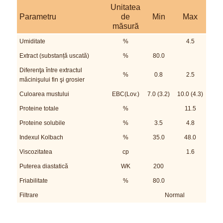
Unitatea
Parametru
de
Min
Max
măsură
Umiditate
%
4.5
Extract (substanță uscată)
%
80.0
Diferenţa între extractul
%
0.8
2.5
măcinişului fin şi grosier
Culoarea mustului
EBC(Lov.)
7.0 (3.2)
10.0 (4.3)
Proteine totale
%
11.5
Proteine solubile
%
3.5
4.8
Indexul Kolbach
%
35.0
48.0
Viscozitatea
cp
1.6
Puterea diastatică
WK
200
Friabilitate
%
80.0
Filtrare
Normal