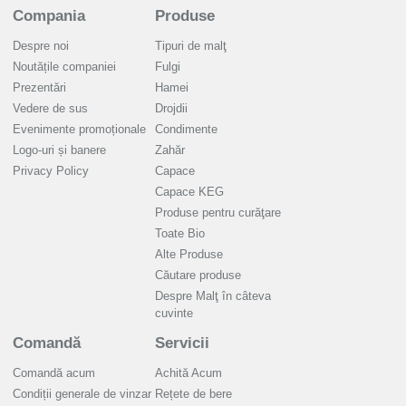
Compania
Produse
Despre noi
Tipuri de malţ
Noutățile companiei
Fulgi
Prezentări
Hamei
Vedere de sus
Drojdii
Evenimente promoționale
Condimente
Logo-uri și banere
Zahăr
Privacy Policy
Capace
Capace KEG
Produse pentru curăţare
Toate Bio
Alte Produse
Căutare produse
Despre Malţ în câteva
cuvinte
Comandă
Servicii
Comandă acum
Achită Acum
Condiții generale de vinzar
Rețete de bere