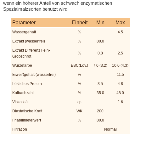
wenn ein höherer Anteil von schwach enzymatischen
Spezialmalzsorten benutzt wird.
Parameter
Einheit
Min
Max
Wassergehalt
%
4.5
Extrakt (wasserfrei)
%
80.0
Extrakt Differenz Fein-
%
0.8
2.5
Grobschrot
Würzefarbe
EBC(Lov.)
7.0 (3.2)
10.0 (4.3)
Eiweißgehalt (wasserfrei)
%
11.5
Lösliches Protein
%
3.5
4.8
Kolbachzahl
%
35.0
48.0
Viskosität
cp
1.6
Diastatische Kraft
WK
200
Friabilimeterwert
%
80.0
Filtration
Normal