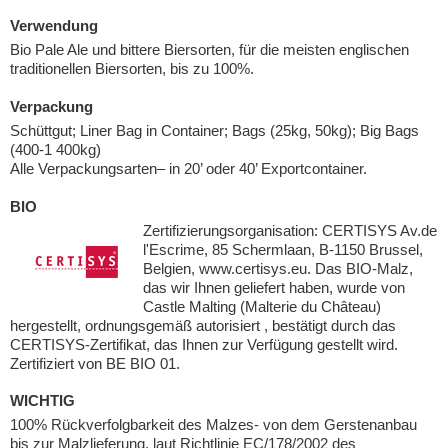
Verwendung
Bio Pale Ale und bittere Biersorten, für die meisten englischen
traditionellen Biersorten, bis zu 100%.
Verpackung
Schüttgut; Liner Bag in Container; Bags (25kg, 50kg); Big Bags
(400-1 400kg)
Alle Verpackungsarten– in 20’ oder 40’ Exportcontainer.
BIO
Zertifizierungsorganisation: CERTISYS Av.de
l'Escrime, 85 Schermlaan, B-1150 Brussel,
Belgien, www.certisys.eu. Das BIO-Malz,
das wir Ihnen geliefert haben, wurde von
Castle Malting (Malterie du Château)
hergestellt, ordnungsgemäß autorisiert , bestätigt durch das
CERTISYS-Zertifikat, das Ihnen zur Verfügung gestellt wird.
Zertifiziert von BE BIO 01.
WICHTIG
100% Rückverfolgbarkeit des Malzes- von dem Gerstenanbau
bis zur Malzlieferung, laut Richtlinie EC/178/2002 des