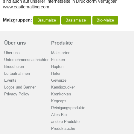
sind auch auf unserer Internetseite in Druckform verfügbar
www.castlemalting.com
Malzgruppen:
Braumalze
Basismalze
Bio-Malze
Über uns
Produkte
Über uns
Malzsorten
Unternehmensnachrichten
Flocken
Broschüren
Hopfen
Luftaufnahmen
Hefen
Events
Gewürze
Logos und Banner
Kandiszucker
Privacy Policy
Kronkorken
Kegcaps
Reinigungsprodukte
Alles Bio
andere Produkte
Produktsuche