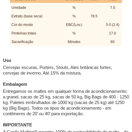
Umidade
%
7.0
Extrato (base seca)
%
78.5
Cor do mosto
EBC(Lov.)
5.0 (2.4)
Proteínas totais
%
17.0
Sacarificação
Minutes
60
Uso
Cervejas escuras, Porters, Stouts, Ales britânicas fortes,
cervejas de inverno. Até 15% da mistura.
Embalagem
Entregamos os maltes em qualquer forma de acondicionamento:
a granel, sacas de 25 kg, sacas de 50 kg, Big Bags de 400 - 1250
kg. Paletes embrulhados de 1000 kg (sacas de 25 kg) até 1250
kg (Big Bags). Todos os tipos de acondicionamento - em
contêineres de 20’ ou 40’ para exportação.
IMPORTANTE
A Castle Malting® garante: 100% de rastreabilidade do malte – da