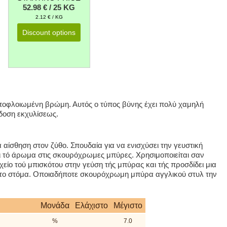
52.98 € / 25 KG
2.12 € / KG
Discount options
οφλοιωμένη βρώμη. Αυτός ο τύπος βύνης έχει πολύ χαμηλή
όδοση εκχυλίσεως.
 αίσθηση στον ζύθο. Σπουδαία για να ενισχύσει την γευστική
ι τό άρωμα στις σκουρόχρωμες μπύρες. Χρησιμοποιείται σαν
ιχείο τού μπισκότου στην γεύση τής μπύρας και τής προσδίδει μια
στο στόμα. Οποιαδήποτε σκουρόχρωμη μπύρα αγγλικού στυλ την
Μονάδα
Ελάχιστο
Μέγιστο
%
7.0