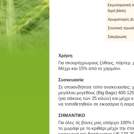
Εκχυλισματική 
ξηρή βάση)
Χρωματισμός β
Συνολική πρωτε
Σακχάρωση
Χρήση
Για σκουρόχρωμους ζύθους, πόρτερ, μ
Μέχρι και 15% από το χαρμάνι.
Συσκευασία
Σε οποιονδήποτε τύπο συσκευασίας: χ
μεγάλου μεγέθους (Big Bags) 400-125
(για σάκους τών 25 κιλών) και μέχρι 
να τοποθετηθούν σε εικοσάρια ή σαρα
ΣΗΜΑΝΤΙΚΟ
Για όλες τίς βύνες μας υπάρχει 100%
το χωράφι με το κριθάρι μέχρι την έτ
εφαρμογή τού διατάγματος UE 178-20