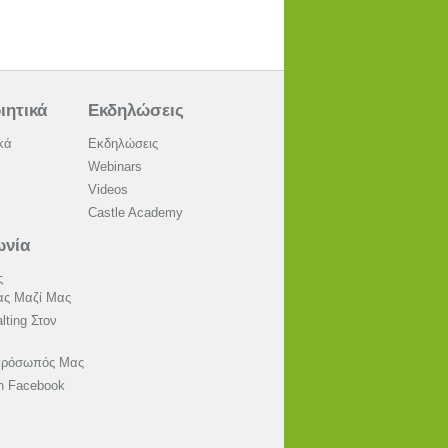
ιητικά
Εκδηλώσεις
κά
Εκδηλώσεις
Webinars
Videos
Castle Academy
ωνία
ς
ας Μαζί Μας
lting Στον
ιπρόσωπός Μας
on Facebook