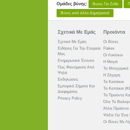
Ομάδες βύνης:
Βυνες Για Ζυθο
Π
Βύνες από άλλα Δημητριακά
Σχετικά Με Εμάς
Προιόντα
Σχετικά Με Εμάς
Οι Βύνες
Ειδήσεις Για Την Εταιρεία
Flakes
Μας
Οι Λυκίσκοι
Ενημερωτικά Έντυπα
Η Μαγιά
Πώς Φαινόμαστε Από
Τα Μπαχαρικά
Ψηλά
Η Ζάχαρη
Εκδηλώσεις
Τα Καπάκια
Εμπορικά Σήματα Και
Τα Καπάκια (K
Διαφημίσεις
Τα Προιόντα Κ
Privacy Policy
Όλα Τα Βιολογ
Άλλα Προϊόντα
Ψάξτε Για Ένα 
Οι Βύνες Με Λίγ