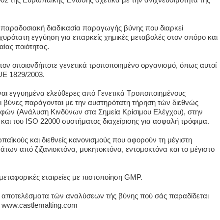
ν παραδοσιακή διαδικασία παραγωγής βύνης που διαρκεί
υρότατη εγγύηση για επαρκείς χημικές μεταβολές στον σπόρο και
ίας ποιότητας.
ι τον οποιονδήποτε γενετικά τροποποιημένο οργανισμό, όπως αυτοί
UE 1829/2003.
είναι εγγυημένα ελεύθερες από Γενετικά Τροποποιημένους
ι βύνες παράγονται με την αυστηρότατη τήρηση τών διεθνώς
ν (Ανάλυση Κινδύνων στα Σημεία Κρίσιμου Ελέγχου), στην
 και του ISO 22000 συστήματος διαχείρισης για ασφαλή τρόφιμα.
παϊκούς και διεθνείς κανονισμούς που αφορούν τη μέγιστη
των από ζιζανιοκτόνα, μυκητοκτόνα, εντομοκτόνα και το μέγιστο
μεταφορικές εταιρείες με πιστοποίηση GMP.
τα αποτελέσματα τών αναλύσεων τής βύνης πού σάς παραδίδεται
 www.castlemalting.com