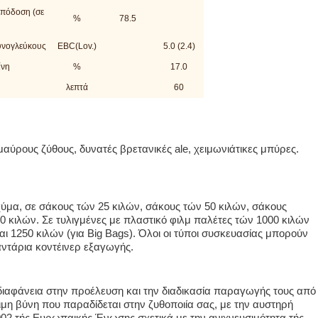
απόδοση (σε
%
78.5
υνογλεύκους
EBC(Lov.)
5.0 (2.4)
ίνη
%
17.0
λεπτά
60
αύρους ζύθους, δυνατές βρετανικές ale, χειμωνιάτικες μπύρες.
ύμα, σε σάκους τών 25 κιλών, σάκους τών 50 κιλών, σάκους
0 κιλών. Σε τυλιγμένες με πλαστικό φιλμ παλέτες τών 1000 κιλών
και 1250 κιλών (για Big Bags). Όλοι οι τύποι συσκευασίας μπορούν
ντάρια κοντέινερ εξαγωγής.
 διαφάνεια στην προέλευση και την διαδικασία παραγωγής τους από
οιμη βύνη που παραδίδεται στην ζυθοποιία σας, με την αυστηρή
02 τής Ευρωπαικής Ένωσης σχετικά με την ανιχνευσιμότητα τής