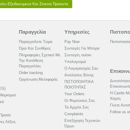
ολυ Εξειδικευμενα Και Σπανια Προιοντα
Παραγγελία
Υπηρεσίες
Πιστοπο
Παραγγείλετε Τώρα
Pay Now
Πιστοποιητι
Όροι Και Συνθήκες
Συνταγές Για Μπύρα
Πληροφορίες Σχετικά Με
Συνταγές ουίσκι
Την Κατάθεση
Υπολογισμοί
Παραγγελίας
Ο Λογαριασμός Σας
Επικοιν
Order tracking
Αναλύσεις Βύνης
Οργάνωση Μεταφοράς
Δυνατότητε
ΠΙΣΤΟΠΟΙΗΤΙΚΑ
Επικοινωνί
ΠΟΙΟΤΗΤΑΣ
EG)
Η Castle Ma
Your Orders
αθαρισμού
Χάρτη
Οι Φορτώσεις Σας
ικά
Γίνετε Αντ
Τα Αρχεία Σας
Follow us 
Complaints
Προιόν
Επεξήγηση Τεχνικών
ες Λέξεις
Όρων