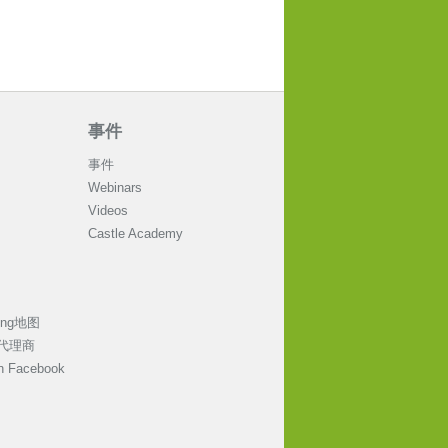
事件
事件
Webinars
Videos
Castle Academy
ting地图
代理商
on Facebook