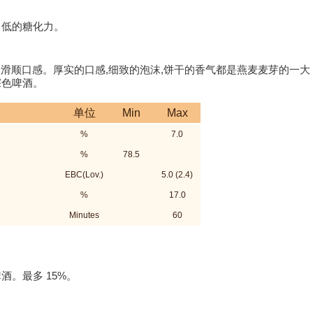
常低的糖化力。
绸般的滑顺口感。厚实的口感,细致的泡沫,饼干的香气都是燕麦麦芽的一大
深色啤酒。
单位
Min
Max
%
7.0
%
78.5
EBC(Lov.)
5.0 (2.4)
%
17.0
Minutes
60
。最多 15%。