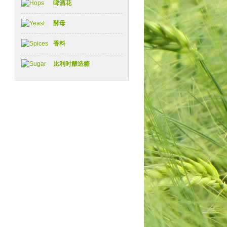
啤酒花
酵母
香料
比利时酿造糖