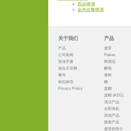
四谷啤酒
金色佐餐啤酒
关于我们
产品
产品
麦芽
公司新闻
Flakes
宣传手册
啤酒花
来自天空网
酵母
事件
香料
标志标语
糖
Privacy Policy
盖帽
盖帽 (KEG)
清洁产品
全部有机
其他产品
搜索产品
麦芽的简介