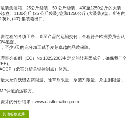
集装箱、25公斤袋装、50 公斤袋装、400至1250公斤的大装
/盘、1100公斤 (25 公斤袋装)/盘和1250公斤 (大装袋)/盘。所有的
0 英尺 (40’) 集装箱出口。
制麦过程的各项工序，直至产品的运输交付，全程符合欧洲委员会认
00%追溯。
，至少9天的充分加工赋予麦芽卓越的品质保障。
会条例（EC）No 1829/2003中定义的转基因成分，确保我们全
EE)。
ACCP（危害分析关键控制点）体系。
的最大允许残留农药限量、除草剂限量、杀菌剂限量、杀虫剂限量，
MP认证的运输方。
结果：www.castlemalting.com
其他谷物麦芽