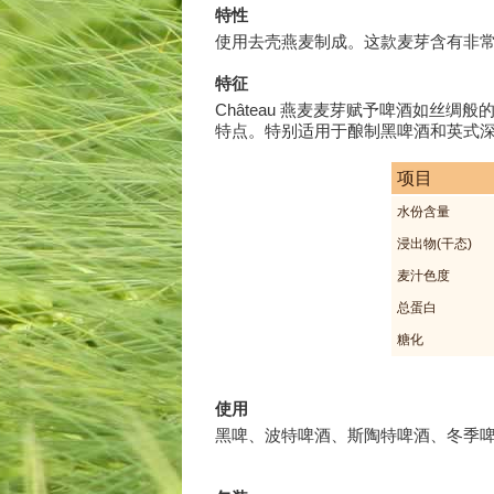
特性
使用去壳燕麦制成。这款麦芽含有非
特征
Château 燕麦麦芽赋予啤酒如丝
特点。特别适用于酿制黑啤酒和英式
项目
水份含量
浸出物(干态)
麦汁色度
总蛋白
糖化
使用
黑啤、波特啤酒、斯陶特啤酒、冬季啤酒