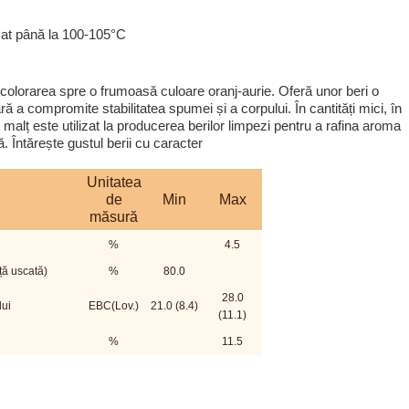
cat până la 100-105°C
r colorarea spre o frumoasă culoare oranj-aurie. Oferă unor beri o
ă a compromite stabilitatea spumei și a corpului. În cantități mici, în
malț este utilizat la producerea berilor limpezi pentru a rafina aroma
. Întărește gustul berii cu caracter
Unitatea
de
Min
Max
măsură
%
4.5
ță uscată)
%
80.0
28.0
ui
EBC(Lov.)
21.0 (8.4)
(11.1)
%
11.5