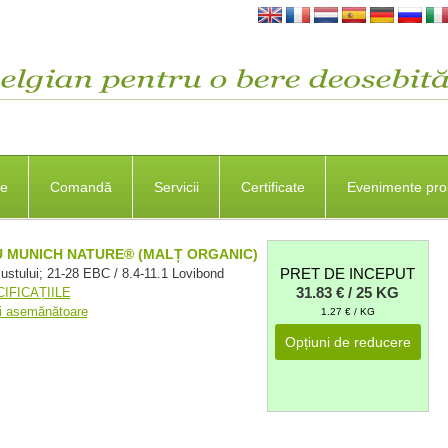
se
Comandă
Servicii
Certificate
Evenimente pro
 MUNICH NATURE® (MALȚ ORGANIC)
PRET DE INCEPUT
ustului; 21-28 EBC / 8.4-11.1 Lovibond
31.83 € / 25 KG
IFICAȚIILE
ri asemănătoare
1.27 € / KG
Opțiuni de reducere