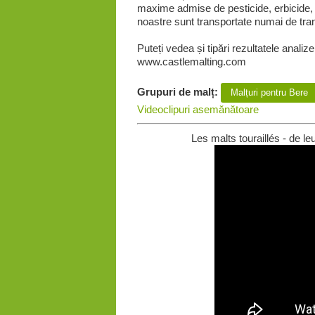
maxime admise de pesticide, erbicide, 
noastre sunt transportate numai de tran
Puteți vedea și tipări rezultatele analize
www.castlemalting.com
Grupuri de malț:
Malțuri pentru Bere
Videoclipuri asemănătoare
Les malts touraillés - de le