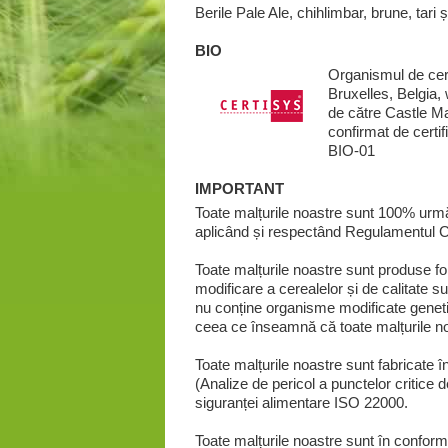
Berile Pale Ale, chihlimbar, brune, tar
BIO
Organismul de cer
Bruxelles, Belgia,
de către Castle Ma
confirmat de cert
BIO-01
IMPORTANT
Toate malțurile noastre sunt 100% urmări
aplicând și respectând Regulamentul CE 
Toate malțurile noastre sunt produse fol
modificare a cerealelor și de calitate s
nu conține organisme modificate genet
ceea ce înseamnă că toate malțurile n
Toate malțurile noastre sunt fabricate 
(Analize de pericol a punctelor critice
siguranței alimentare ISO 22000.
Toate malțurile noastre sunt în conformi