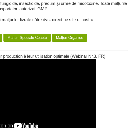
fungicide, insecticide, precum și urme de micotoxine. Toate malțurile
sportatori autorizați GMP.
i malțurilor livrate către dvs. direct pe site-ul nostru
Malțuri Speciale Coapte
Malțuri Organice
ur production à leur utilisation optimale (Webinar Nr.3, FR)