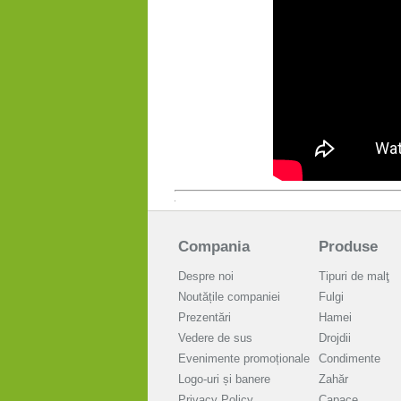
Compania
Produse
Despre noi
Tipuri de malţ
Noutățile companiei
Fulgi
Prezentări
Hamei
Vedere de sus
Drojdii
Evenimente promoționale
Condimente
Logo-uri și banere
Zahăr
Privacy Policy
Capace