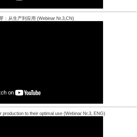
：从生产到应用 (Webinar Nr.3,CN)
r production to their optimal use (Webinar Nr.3, ENG)