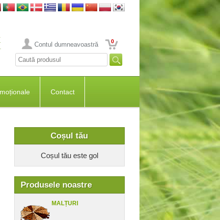
0
Contul dumneavoastră
moționale
Contact
Coșul tău
Coșul tău este gol
Produsele noastre
MALȚURI