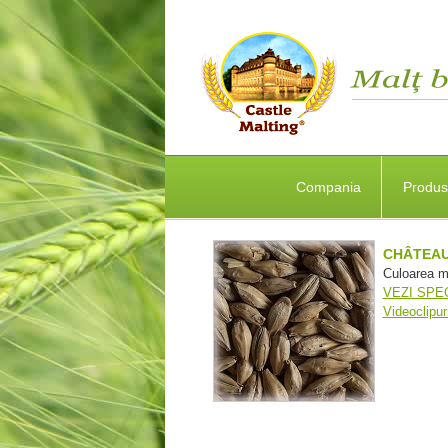
Compania
Produ
CHÂTEAU
Culoarea m
VEZI SPEC
Videoclipu