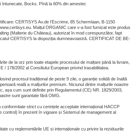
i și întunecate, Bocks. Pînă la 60% din amestec
tificare: CERTISYS Av.de l'Escrime, 85 Schermlaan, B-1150
 www.certisys.eu. Malțul ORGANIC care v-a fost furnizat este produs
lting (Malterie du Château), autorizat în mod corespunzător, fapt
ificatul CERTISYS la dispoziția dumneavoastră. CERTIFICAT DE BE-
te de la orz prin toate etapele procesului de malțare până la livrare,
/ 178/2002 al Consiliului European privind trasabilitatea.
osind procesul tradițional de peste 9 zile, o garanție solidă de înaltă
uperioară reală a malțurilor premium. Niciunul dintre malțurile noastre
ic, așa cum sunt definite prin Regulamentul (CE) NR. 1829/2003,
oastre sunt garantate fără OMG.
în conformitate strict cu cerințele acceptate internațional HACCP
 de control) în prezent în vigoare și Sistemul de management al
tate cu reglementările UE și internaționale cu privire la reziduurile