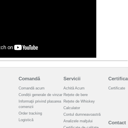
Comandă
Servicii
Certifica
Comandă acum
Achită Acum
Certificate
Condiții generale de vinzar
Rețete de bere
Informaţii privind plasarea
Rețete de Whiskey
comenzii
Calculator
Order tracking
Contul dumneavoastră
Logistică
Analizele malţului
Contact
Certificate de calitate