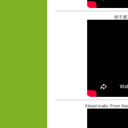
烘干麦芽
Kilned malts: From thei