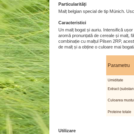
Particularități
Malț belgian special de tip Münich. Us
Caracteristici
Un malț bogat și auriu. Intensifică ușo
aromă pronunțată de cereale și malț, făr
combinație cu malțul Pilsen 2RP, acest 
de malț și a obține o culoare mai bogată
Parametru
Umiditate
Extract (substan
Culoarea mustul
Proteine totale
Utilizare