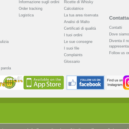
Informazione sugli ordini
Ricette di Whisky
Order tracking
Calcolatrice
Logistica
La tua area riservata
Contatta
Analisi di Malto
Contatti
Сertificati di qualità
Dove siamo
I tuoi ordini
Diventa il n
ulizia
Le sue consegne
rappresenta
I suoi file
Follow us 
Complaints
Glossario
 parola