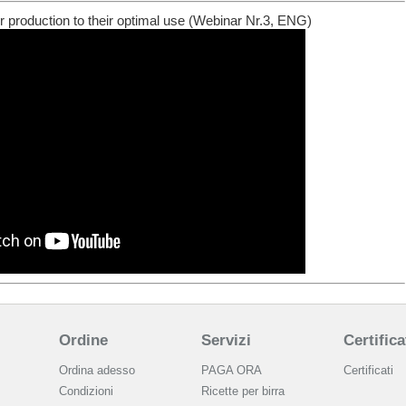
r production to their optimal use (Webinar Nr.3, ENG)
Ordine
Servizi
Certifica
Ordina adesso
PAGA ORA
Certificati
Condizioni
Ricette per birra