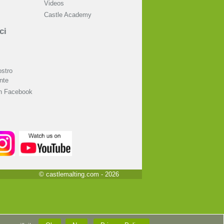
Videos
Castle Academy
ci
ostro
nte
on Facebook
© castlemalting.com -
2026