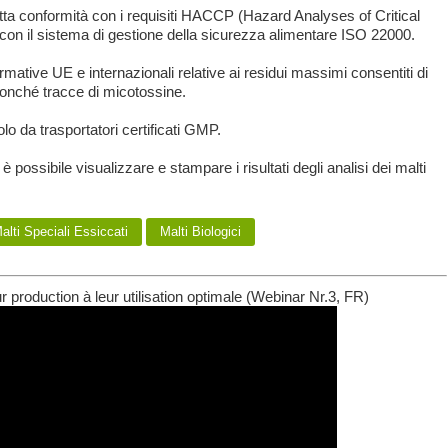
tretta conformità con i requisiti HACCP (Hazard Analyses of Critical
 con il sistema di gestione della sicurezza alimentare ISO 22000.
ormative UE e internazionali relative ai residui massimi consentiti di
i, nonché tracce di micotossine.
olo da trasportatori certificati GMP.
possibile visualizzare e stampare i risultati degli analisi dei malti
lti Speciali Essiccati
Malti Biologici
ur production à leur utilisation optimale (Webinar Nr.3, FR)