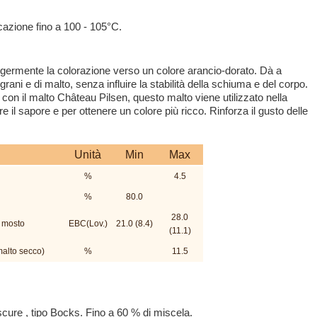
cazione fino a 100 - 105°C.
eggermente la colorazione verso un colore arancio-dorato. Dà a
ani e di malto, senza influire la stabilità della schiuma e del corpo.
con il malto Château Pilsen, questo malto viene utilizzato nella
re il sapore e per ottenere un colore più ricco. Rinforza il gusto delle
Unità
Min
Max
%
4.5
%
80.0
28.0
 mosto
EBC(Lov.)
21.0 (8.4)
(11.1)
(malto secco)
%
11.5
scure , tipo Bocks. Fino a 60 % di miscela.