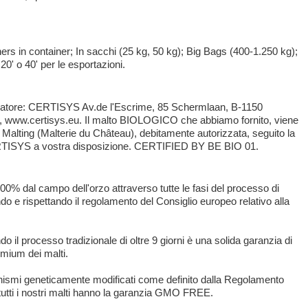
ners in container; In sacchi (25 kg, 50 kg); Big Bags (400-1.250 kg);
i 20' o 40' per le esportazioni.
catore: CERTISYS Av.de l'Escrime, 85 Schermlaan, B-1150
, www.certisys.eu. Il malto BIOLOGICO che abbiamo fornito, viene
 Malting (Malterie du Château), debitamente autorizzata, seguito la
RTISYS a vostra disposizione. CERTIFIED BY BE BIO 01.
al 100% dal campo dell'orzo attraverso tutte le fasi del processo di
do e rispettando il regolamento del Consiglio europeo relativo alla
ando il processo tradizionale di oltre 9 giorni è una solida garanzia di
emium dei malti.
nismi geneticamente modificati come definito dalla Regolamento
 tutti i nostri malti hanno la garanzia GMO FREE.