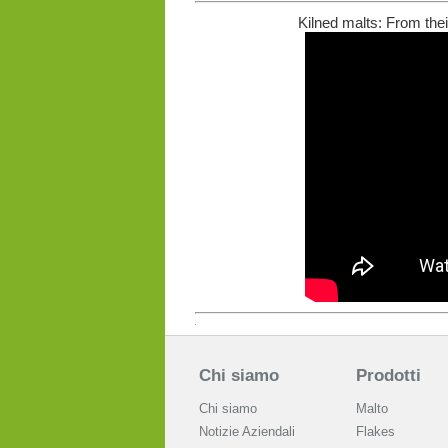
Kilned malts: From thei
Chi siamo
Prodotti
Chi siamo
Malto
Notizie Aziendali
Flakes