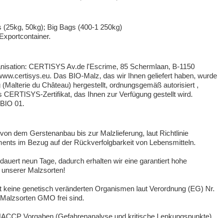
s (25kg, 50kg); Big Bags (400-1 250kg)
Exportcontainer.
ganisation: CERTISYS Av.de l'Escrime, 85 Schermlaan, B-1150
www.certisys.eu. Das BIO-Malz, das wir Ihnen geliefert haben, wurde
 (Malterie du Château) hergestellt, ordnungsgemäß autorisiert ,
s CERTISYS-Zertifikat, das Ihnen zur Verfügung gestellt wird.
 BIO 01.
on dem Gerstenanbau bis zur Malzlieferung, laut Richtlinie
nts im Bezug auf der Rückverfolgbarkeit von Lebensmitteln.
dauert neun Tage, dadurch erhalten wir eine garantiert hohe
unserer Malzsorten!
lt keine genetisch veränderten Organismen laut Verordnung (EG) Nr.
 Malzsorten GMO frei sind.
n HACCP Vorgaben (Gefahrenanalyse und kritische Lenkungspunkte).