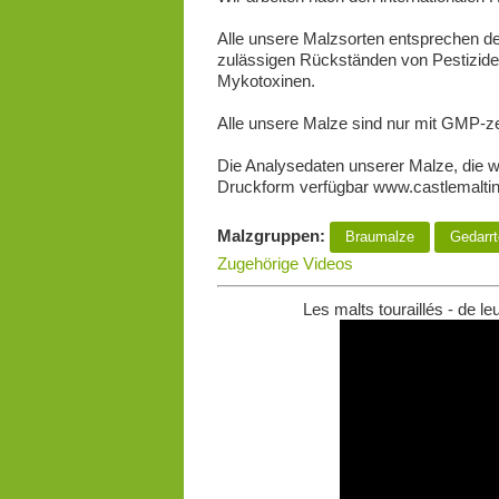
Alle unsere Malzsorten entsprechen de
zulässigen Rückständen von Pestiziden
Mykotoxinen.
Alle unsere Malze sind nur mit GMP-zert
Die Analysedaten unserer Malze, die wi
Druckform verfügbar www.castlemalti
Malzgruppen:
Braumalze
Gedarrt
Zugehörige Videos
Les malts touraillés - de le