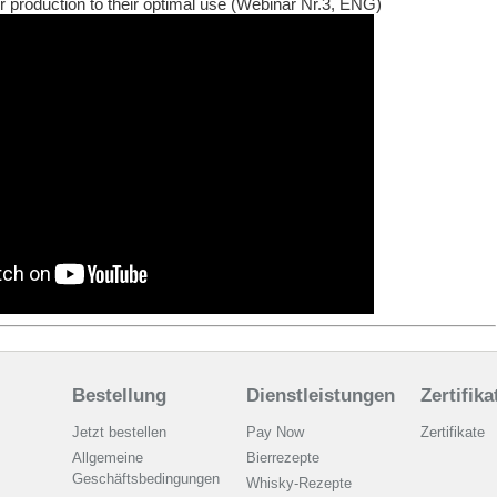
r production to their optimal use (Webinar Nr.3, ENG)
Bestellung
Dienstleistungen
Zertifika
Jetzt bestellen
Pay Now
Zertifikate
Allgemeine
Bierrezepte
Geschäftsbedingungen
Whisky-Rezepte