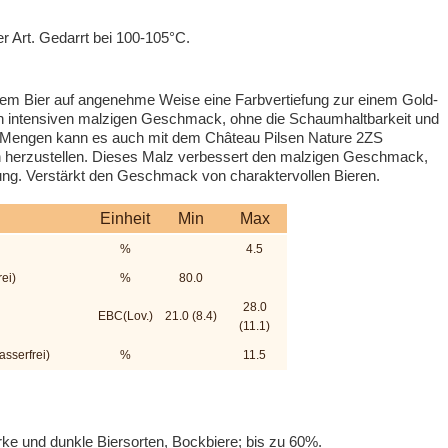
 Art. Gedarrt bei 100-105°C.
 dem Bier auf angenehme Weise eine Farbvertiefung zur einem Gold-
nen intensiven malzigen Geschmack, ohne die Schaumhaltbarkeit und
en Mengen kann es auch mit dem Château Pilsen Nature 2ZS
en herzustellen. Dieses Malz verbessert den malzigen Geschmack,
bung. Verstärkt den Geschmack von charaktervollen Bieren.
Einheit
Min
Max
%
4.5
ei)
%
80.0
28.0
EBC(Lov.)
21.0 (8.4)
(11.1)
sserfrei)
%
11.5
arke und dunkle Biersorten, Bockbiere; bis zu 60%.