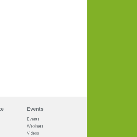
te
Events
Events
Webinars
Videos