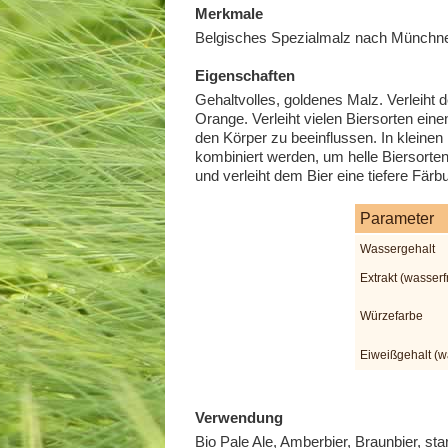
Merkmale
Belgisches Spezialmalz nach Münchner
Eigenschaften
Gehaltvolles, goldenes Malz. Verleiht
Orange. Verleiht vielen Biersorten ei
den Körper zu beeinflussen. In klein
kombiniert werden, um helle Biersort
und verleiht dem Bier eine tiefere Fär
Parameter
Wassergehalt
Extrakt (wasserfr
Würzefarbe
Eiweißgehalt (wa
Verwendung
Bio Pale Ale, Amberbier, Braunbier, st