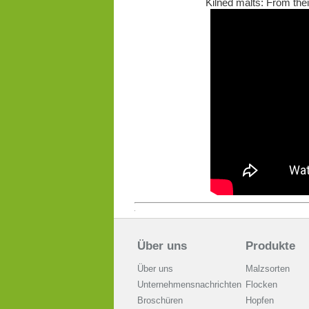
Kilned malts: From thei
Über uns
Produkte
Über uns
Malzsorten
Unternehmensnachrichten
Flocken
Broschüren
Hopfen