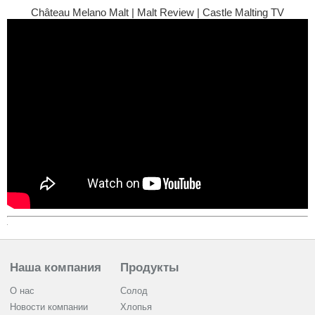
Château Melano Malt | Malt Review | Castle Malting TV
Наша компания
Продукты
О нас
Солод
Новости компании
Хлопья