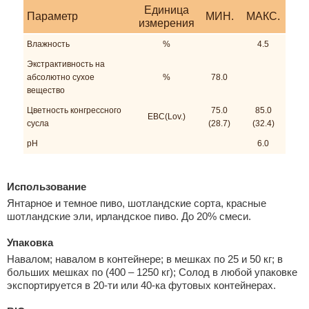
Единица
Параметр
МИН.
МАКС.
измерения
Влажность
%
4.5
Экстрактивность на
абсолютно сухое
%
78.0
вещество
Цветность конгрессного
75.0
85.0
EBC(Lov.)
сусла
(28.7)
(32.4)
pH
6.0
Использование
Янтарное и темное пиво, шотландские сорта, красные
шотландские эли, ирландское пиво. До 20% смеси.
Упаковка
Навалом; навалом в контейнере; в мешках по 25 и 50 кг; в
больших мешках по (400 – 1250 кг); Солод в любой упаковке
экспортируется в 20-ти или 40-ка футовых контейнерах.