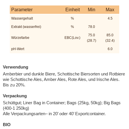
Parameter
Einheit
Min
Max
Wassergehalt
%
4.5
Extrakt (wasserfrei)
%
78.0
75.0
85.0
Würzefarbe
EBC(Lov.)
(28.7)
(32.4)
pH-Wert
6.0
Verwendung
Amberbier und dunkle Biere, Schottische Biersorten und Rotbiere
wie Schottische Ales, Amber Ales, Rote Ales, und Irische Ales.
Bis zu 20%.
Verpackung
Schüttgut; Liner Bag in Container; Bags (25kg, 50kg); Big Bags
(400-1 250kg)
Alle Verpackungsarten– in 20’ oder 40’ Exportcontainer.
BIO