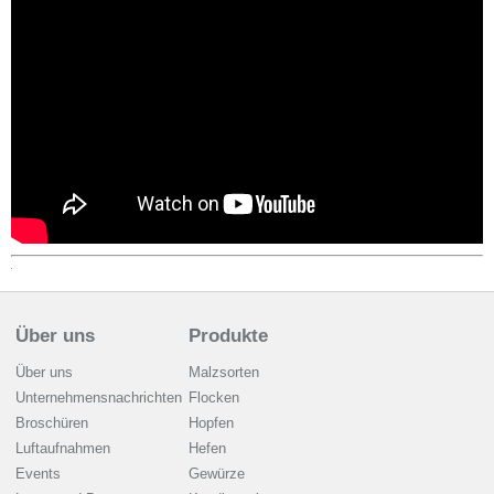
Über uns
Produkte
Über uns
Malzsorten
Unternehmensnachrichten
Flocken
Broschüren
Hopfen
Luftaufnahmen
Hefen
Events
Gewürze