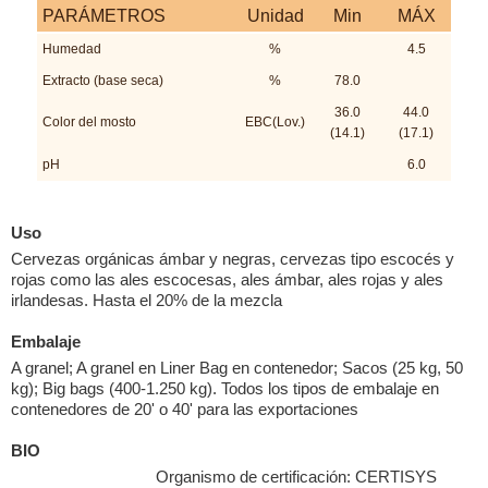
PARÁMETROS
Unidad
Min
MÁX
Humedad
%
4.5
Extracto (base seca)
%
78.0
36.0
44.0
Color del mosto
EBC(Lov.)
(14.1)
(17.1)
pH
6.0
Uso
Cervezas orgánicas ámbar y negras, cervezas tipo escocés y
rojas como las ales escocesas, ales ámbar, ales rojas y ales
irlandesas. Hasta el 20% de la mezcla
Embalaje
A granel; A granel en Liner Bag en contenedor; Sacos (25 kg, 50
kg); Big bags (400-1.250 kg). Todos los tipos de embalaje en
contenedores de 20' o 40' para las exportaciones
BIO
Organismo de certificación: CERTISYS